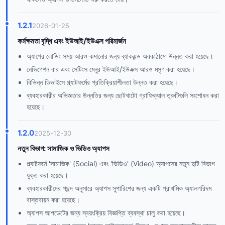
1.2.1
2026-01-25
কর্মক্ষমতা বৃদ্ধি এবং ইউআই/ইউএক্স পরিমার্জন
অ্যাপের লোডিং সময় আরও কমানোর জন্য ব্যাকএন্ড অবকাঠামো উন্নত করা হয়েছে।
নেভিগেশন বার এবং সেটিংস মেনুর ইউআই/ইউএক্স আরও মসৃণ করা হয়েছে।
বিভিন্ন ডিভাইসে প্ল্যাটফর্মের প্রতিক্রিয়াশীলতা উন্নত করা হয়েছে।
ব্যবহারকারীর অভিজ্ঞতার উন্নতির জন্য ছোটখাটো গ্রাফিক্যাল ত্রুটিগুলি সংশোধন করা
হয়েছে।
1.2.0
2025-12-30
নতুন বিভাগ: সামাজিক ও ভিডিও অ্যাপস
প্ল্যাটফর্মে 'সামাজিক' (Social) এবং 'ভিডিও' (Video) অ্যাপসের নতুন দুটি বিভাগ
যুক্ত করা হয়েছে।
ব্যবহারকারীদের পছন্দ অনুসারে অ্যাপস সুপারিশের জন্য একটি প্রাথমিক অ্যালগরিদম
বাস্তবায়ন করা হয়েছে।
অ্যাপস আপডেটের জন্য স্বয়ংক্রিয় বিজ্ঞপ্তি ব্যবস্থা চালু করা হয়েছে।