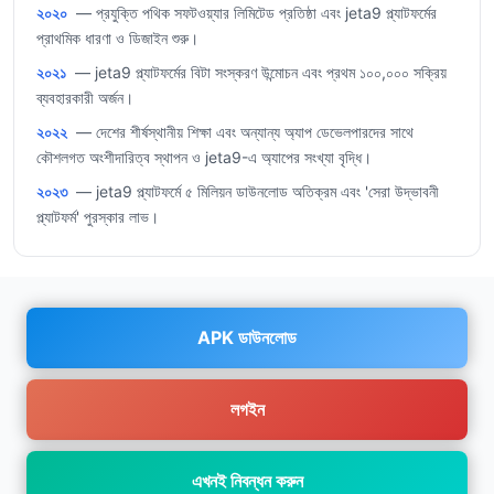
২০২০
— প্রযুক্তি পথিক সফটওয়্যার লিমিটেড প্রতিষ্ঠা এবং jeta9 প্ল্যাটফর্মের
প্রাথমিক ধারণা ও ডিজাইন শুরু।
২০২১
— jeta9 প্ল্যাটফর্মের বিটা সংস্করণ উন্মোচন এবং প্রথম ১০০,০০০ সক্রিয়
ব্যবহারকারী অর্জন।
২০২২
— দেশের শীর্ষস্থানীয় শিক্ষা এবং অন্যান্য অ্যাপ ডেভেলপারদের সাথে
কৌশলগত অংশীদারিত্ব স্থাপন ও jeta9-এ অ্যাপের সংখ্যা বৃদ্ধি।
২০২৩
— jeta9 প্ল্যাটফর্মে ৫ মিলিয়ন ডাউনলোড অতিক্রম এবং 'সেরা উদ্ভাবনী
প্ল্যাটফর্ম' পুরস্কার লাভ।
APK ডাউনলোড
লগইন
এখনই নিবন্ধন করুন