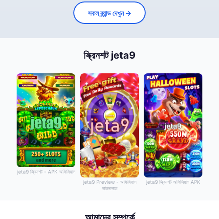
সকল ব্র্যান্ড দেখুন →
স্ক্রিনশট jeta9
jeta9 স্ক্রিনশট - APK অফিসিয়াল
jeta9 স্ক্রিনশট অফিসিয়াল APK
jeta9 Preview - অফিসিয়াল
ডাউনলোড
আমাদের সম্পর্কে