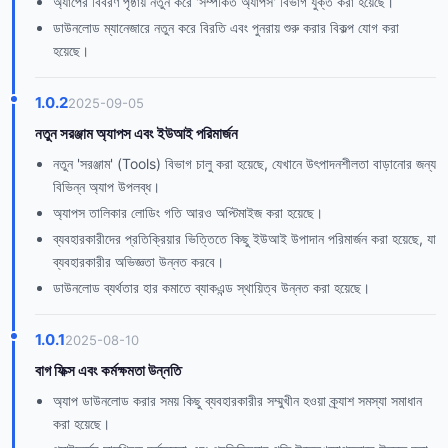
অ্যাপের বিবরণ পৃষ্ঠায় নতুন করে 'সম্পর্কিত অ্যাপস' বিভাগ যুক্ত করা হয়েছে।
ডাউনলোড ম্যানেজারে নতুন করে বিরতি এবং পুনরায় শুরু করার বিকল্প যোগ করা
হয়েছে।
1.0.2
2025-09-05
নতুন সরঞ্জাম অ্যাপস এবং ইউআই পরিমার্জন
নতুন 'সরঞ্জাম' (Tools) বিভাগ চালু করা হয়েছে, যেখানে উৎপাদনশীলতা বাড়ানোর জন্য
বিভিন্ন অ্যাপ উপলব্ধ।
অ্যাপস তালিকার লোডিং গতি আরও অপ্টিমাইজ করা হয়েছে।
ব্যবহারকারীদের প্রতিক্রিয়ার ভিত্তিতে কিছু ইউআই উপাদান পরিমার্জন করা হয়েছে, যা
ব্যবহারকারীর অভিজ্ঞতা উন্নত করবে।
ডাউনলোড ব্যর্থতার হার কমাতে ব্যাকএন্ড স্থায়িত্ব উন্নত করা হয়েছে।
1.0.1
2025-08-10
বাগ ফিক্স এবং কর্মক্ষমতা উন্নতি
অ্যাপ ডাউনলোড করার সময় কিছু ব্যবহারকারীর সম্মুখীন হওয়া ক্র্যাশ সমস্যা সমাধান
করা হয়েছে।