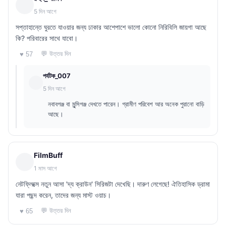
5 দিন আগে
সপ্তাহান্তে ঘুরতে যাওয়ার জন্য ঢাকার আশেপাশে ভালো কোনো নিরিবিলি জায়গা আছে
কি? পরিবারের সাথে যাবো।
💬 উত্তর দিন
♥ 57
পর্যটক_007
5 দিন আগে
নবাবগঞ্জ বা মুন্সিগঞ্জ দেখতে পারেন। গ্রামীণ পরিবেশ আর অনেক পুরানো বাড়ি
আছে।
FilmBuff
1 মাস আগে
নেটফ্লিক্সে নতুন আসা 'দ্য ক্রাউন' সিরিজটা দেখেছি। দারুণ লেগেছে! ঐতিহাসিক ড্রামা
যারা পছন্দ করেন, তাদের জন্য মাস্ট ওয়াচ।
💬 উত্তর দিন
♥ 65