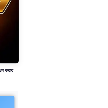
ধন করার