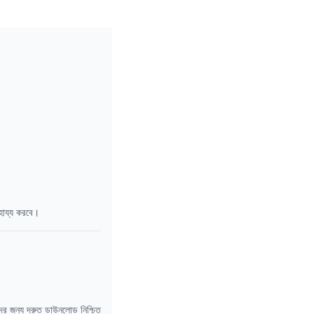
াহায্য করবে।
দের জন্য দ্রুত ডাউনলোড নিশ্চিত