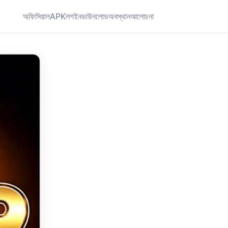
অফিসিয়াল
APK
লগইন
ডাউনলোড
অবস্থান
আলোচনা