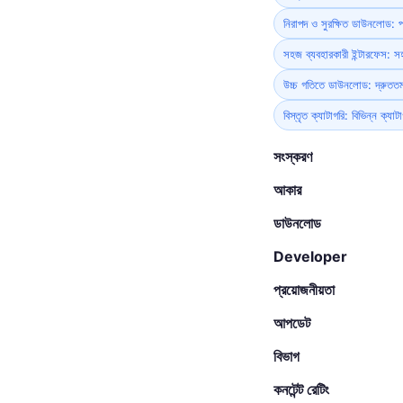
নিরাপদ ও সুরক্ষিত ডাউনলোড: প্
সহজ ব্যবহারকারী ইন্টারফেস: স
উচ্চ গতিতে ডাউনলোড: দ্রুতত
বিস্তৃত ক্যাটাগরি: বিভিন্ন ক্য
সংস্করণ
আকার
ডাউনলোড
Developer
প্রয়োজনীয়তা
আপডেট
বিভাগ
কনটেন্ট রেটিং