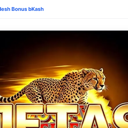
ladesh Bonus bKash