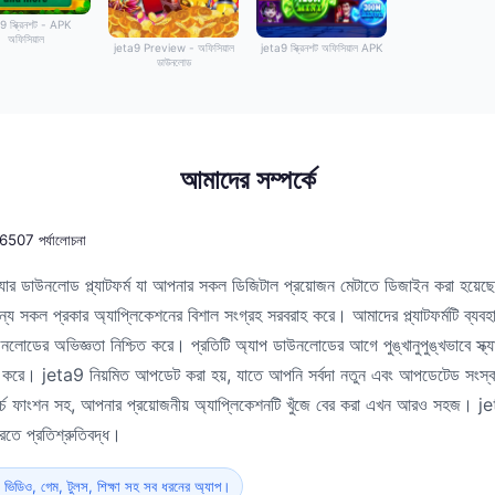
9 স্ক্রিনশট - APK
অফিসিয়াল
jeta9 স্ক্রিনশট অফিসিয়াল APK
jeta9 Preview - অফিসিয়াল
ডাউনলোড
আমাদের সম্পর্কে
6507 পর্যালোচনা
য়্যার ডাউনলোড প্ল্যাটফর্ম যা আপনার সকল ডিজিটাল প্রয়োজন মেটাতে ডিজাইন করা হয়ে
ান্য সকল প্রকার অ্যাপ্লিকেশনের বিশাল সংগ্রহ সরবরাহ করে। আমাদের প্ল্যাটফর্মটি ব্যবহ
উনলোডের অভিজ্ঞতা নিশ্চিত করে। প্রতিটি অ্যাপ ডাউনলোডের আগে পুঙ্খানুপুঙ্খভাবে স্ক্
চিত করে। jeta9 নিয়মিত আপডেট করা হয়, যাতে আপনি সর্বদা নতুন এবং আপডেটেড সংস
সার্চ ফাংশন সহ, আপনার প্রয়োজনীয় অ্যাপ্লিকেশনটি খুঁজে বের করা এখন আরও সহজ। 
তে প্রতিশ্রুতিবদ্ধ।
ক, ভিডিও, গেম, টুলস, শিক্ষা সহ সব ধরনের অ্যাপ।