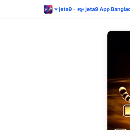
⭐ jeta9 - নতুন jeta9 App Bang