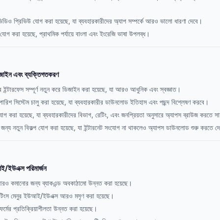
় ভিডিও প্রিভিউ যোগ করা হয়েছে, যা ব্যবহারকারীদের অ্যাপ সম্পর্কে আরও ভালো ধারণা দেবে।
পোর্ট যোগ করা হয়েছে, প্রাথমিক পর্যায়ে বাংলা এবং ইংরেজি ভাষা উপলব্ধ।
িজাইন এবং ব্যক্তিগতকরণ
জার ইন্টারফেস সম্পূর্ণ নতুন করে ডিজাইন করা হয়েছে, যা আরও আধুনিক এবং স্বজ্ঞাত।
ুপারিশ সিস্টেম চালু করা হয়েছে, যা ব্যবহারকারীর ডাউনলোড ইতিহাস এবং পছন্দ বিশ্লেষণ করবে।
প যোগ করা হয়েছে, যা ব্যবহারকারীদের বিভাগ, রেটিং, এবং জনপ্রিয়তা অনুসারে অ্যাপস ব্রাউজ করতে স
্য নতুন বিকল্প যোগ করা হয়েছে, যা ইন্টারনেট সংযোগ না থাকলেও অ্যাপস ডাউনলোড শুরু করতে দে
আই/ইউএক্স পরিমার্জন
আরও কমানোর জন্য ব্যাকএন্ড অবকাঠামো উন্নত করা হয়েছে।
টিংস মেনুর ইউআই/ইউএক্স আরও মসৃণ করা হয়েছে।
টফর্মের প্রতিক্রিয়াশীলতা উন্নত করা হয়েছে।