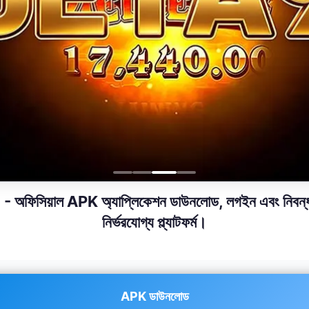
- অফিসিয়াল APK অ্যাপ্লিকেশন ডাউনলোড, লগইন এবং নিবন্
নির্ভরযোগ্য প্ল্যাটফর্ম।
APK ডাউনলোড