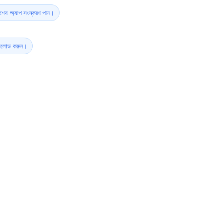
্বশেষ অ্যাপ সংস্করণ পান।
াউনলোড করুন।