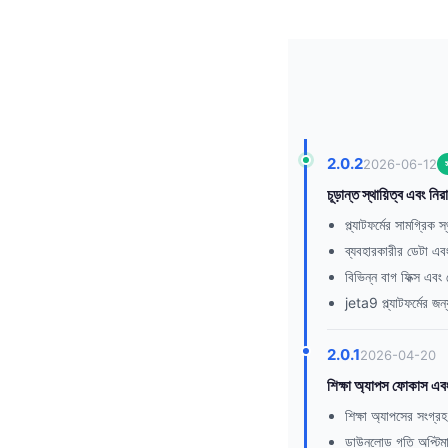
2.0.2
2026-06-12
চূড়ান্ত স্থায়িত্ব এবং নিরা
প্ল্যাটফর্মের সামগ্রি
ব্যবহারকারীর ডেটা এব
বিভিন্ন বাগ ফিক্স এবং
jeta9 প্ল্যাটফর্মের জ
2.0.1
2026-04-20
শিক্ষা অ্যাপস ফোকাস এ
শিক্ষা অ্যাপসের সংগ্র
ডাউনলোড গতি অপ্টিমাইজ