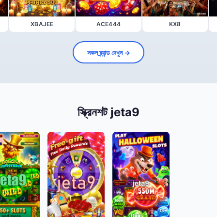
XBAJEE
ACE444
KX8
সকল ব্র্যান্ড দেখুন →
স্ক্রিনশট jeta9