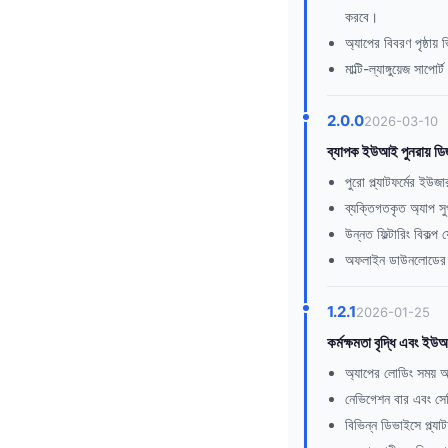
করবে।
অ্যাপের বিবরণ পৃষ্ঠায
মাল্টি-ল্যাঙ্গুয়েজ সা
2.0.0
2026-03-10
ব্যাপক ইউআই পুনরায় ড
পুরো প্ল্যাটফর্মের ইউ
ব্যক্তিগতকৃত অ্যাপ স
উন্নত ফিল্টারিং বিকল্
অফলাইন ডাউনলোডের জন
1.2.1
2026-01-25
কর্মক্ষমতা বৃদ্ধি এবং ইউ
অ্যাপের লোডিং সময় 
নেভিগেশন বার এবং সে
বিভিন্ন ডিভাইসে প্ল্যা