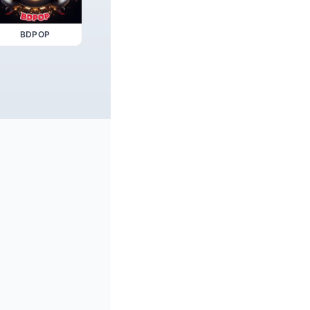
BDPOP