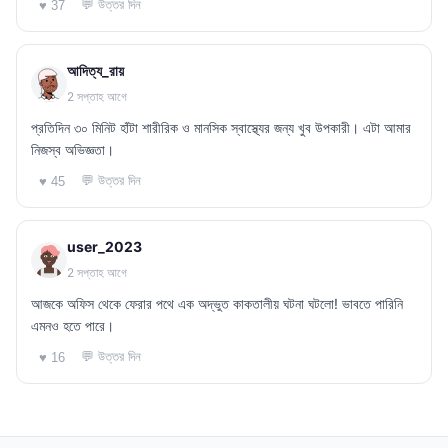
💬 উত্তর দিন
♥ 37
আদিত্য_রায়
2 সপ্তাহ আগে
প্রতিদিন ৩০ মিনিট হাঁটা শারীরিক ও মানসিক স্বাস্থ্যের জন্য খুব উপকারী। এটা আমার
নিজস্ব অভিজ্ঞতা।
💬 উত্তর দিন
♥ 45
user_2023
2 সপ্তাহ আগে
আজকে অফিস থেকে ফেরার পথে এক অদ্ভুত কাকতালীয় ঘটনা ঘটলো! ভাবতে পারিনি
এমনও হতে পারে।
💬 উত্তর দিন
♥ 16