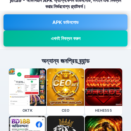
jeta9 - অফিসিয়াল APK অ্যাপ্লিকেশন ডাউনলোড, লগইন এবং নিবন্ধন
করার নির্ভরযোগ্য প্ল্যাটফর্ম।
APK ডাউনলোড
এখনই নিবন্ধন করুন
অন্যান্য জনপ্রিয় ব্র্যান্ড
OKTK
CEO
HEHE555