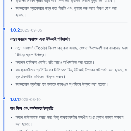
অ্যাপের বিবরণ পৃষ্ঠায় নতুন করে 'সম্পর্কিত অ্যাপস' বিভাগ যুক্ত করা হয়েছে।
ডাউনলোড ম্যানেজারে নতুন করে বিরতি এবং পুনরায় শুরু করার বিকল্প যোগ করা
হয়েছে।
1.0.2
2025-09-05
নতুন সরঞ্জাম অ্যাপস এবং ইউআই পরিমার্জন
নতুন 'সরঞ্জাম' (Tools) বিভাগ চালু করা হয়েছে, যেখানে উৎপাদনশীলতা বাড়ানোর জন্য
বিভিন্ন অ্যাপ উপলব্ধ।
অ্যাপস তালিকার লোডিং গতি আরও অপ্টিমাইজ করা হয়েছে।
ব্যবহারকারীদের প্রতিক্রিয়ার ভিত্তিতে কিছু ইউআই উপাদান পরিমার্জন করা হয়েছে, যা
ব্যবহারকারীর অভিজ্ঞতা উন্নত করবে।
ডাউনলোড ব্যর্থতার হার কমাতে ব্যাকএন্ড স্থায়িত্ব উন্নত করা হয়েছে।
1.0.1
2025-08-10
বাগ ফিক্স এবং কর্মক্ষমতা উন্নতি
অ্যাপ ডাউনলোড করার সময় কিছু ব্যবহারকারীর সম্মুখীন হওয়া ক্র্যাশ সমস্যা সমাধান
করা হয়েছে।