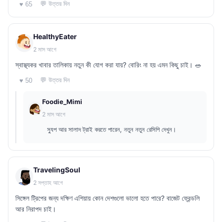
💬 উত্তর দিন
♥ 65
HealthyEater
2 মাস আগে
স্বাস্থ্যকর খাবার তালিকায় নতুন কী যোগ করা যায়? বোরিং না হয় এমন কিছু চাই। 🥗
💬 উত্তর দিন
♥ 50
Foodie_Mimi
2 মাস আগে
স্যুপ আর সালাদ ট্রাই করতে পারেন, নতুন নতুন রেসিপি দেখুন।
TravelingSoul
2 সপ্তাহ আগে
সিঙ্গেল ট্রিপের জন্য দক্ষিণ এশিয়ায় কোন দেশগুলো ভালো হতে পারে? বাজেট ফ্রেন্ডলি
আর নিরাপদ চাই।