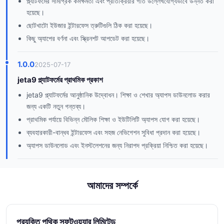
প্ল্যাটফর্মের সামগ্রিক কর্মক্ষমতা এবং প্রতিক্রিয়ার গতি উল্লেখযোগ্যভাবে উন্নত করা
হয়েছে।
ছোটখাটো ইউজার ইন্টারফেস ত্রুটিগুলি ঠিক করা হয়েছে।
কিছু অ্যাপের বর্ণনা এবং স্ক্রিনশট আপডেট করা হয়েছে।
1.0.0
2025-07-17
jeta9 প্ল্যাটফর্মের প্রাথমিক প্রকাশ
jeta9 প্ল্যাটফর্মের আনুষ্ঠানিক উদ্বোধন। শিক্ষা ও শেখার অ্যাপস ডাউনলোড করার
জন্য একটি নতুন গন্তব্য।
প্রাথমিক পর্যায়ে বিভিন্ন মৌলিক শিক্ষা ও ইউটিলিটি অ্যাপস যোগ করা হয়েছে।
ব্যবহারকারী-বান্ধব ইন্টারফেস এবং সহজ নেভিগেশন সুবিধা প্রদান করা হয়েছে।
অ্যাপস ডাউনলোড এবং ইনস্টলেশনের জন্য নিরাপদ প্রক্রিয়া নিশ্চিত করা হয়েছে।
আমাদের সম্পর্কে
প্রযুক্তি পথিক সফটওয়্যার লিমিটেড