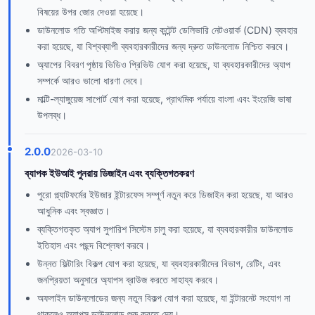
বিষয়ের উপর জোর দেওয়া হয়েছে।
ডাউনলোড গতি অপ্টিমাইজ করার জন্য কন্টেন্ট ডেলিভারি নেটওয়ার্ক (CDN) ব্যবহার
করা হয়েছে, যা বিশ্বব্যাপী ব্যবহারকারীদের জন্য দ্রুত ডাউনলোড নিশ্চিত করবে।
অ্যাপের বিবরণ পৃষ্ঠায় ভিডিও প্রিভিউ যোগ করা হয়েছে, যা ব্যবহারকারীদের অ্যাপ
সম্পর্কে আরও ভালো ধারণা দেবে।
মাল্টি-ল্যাঙ্গুয়েজ সাপোর্ট যোগ করা হয়েছে, প্রাথমিক পর্যায়ে বাংলা এবং ইংরেজি ভাষা
উপলব্ধ।
2.0.0
2026-03-10
ব্যাপক ইউআই পুনরায় ডিজাইন এবং ব্যক্তিগতকরণ
পুরো প্ল্যাটফর্মের ইউজার ইন্টারফেস সম্পূর্ণ নতুন করে ডিজাইন করা হয়েছে, যা আরও
আধুনিক এবং স্বজ্ঞাত।
ব্যক্তিগতকৃত অ্যাপ সুপারিশ সিস্টেম চালু করা হয়েছে, যা ব্যবহারকারীর ডাউনলোড
ইতিহাস এবং পছন্দ বিশ্লেষণ করবে।
উন্নত ফিল্টারিং বিকল্প যোগ করা হয়েছে, যা ব্যবহারকারীদের বিভাগ, রেটিং, এবং
জনপ্রিয়তা অনুসারে অ্যাপস ব্রাউজ করতে সাহায্য করবে।
অফলাইন ডাউনলোডের জন্য নতুন বিকল্প যোগ করা হয়েছে, যা ইন্টারনেট সংযোগ না
থাকলেও অ্যাপস ডাউনলোড শুরু করতে দেয়।