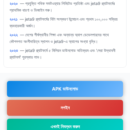
২০২০
— প্রযুক্তি পথিক সফটওয়্যার লিমিটেড প্রতিষ্ঠা এবং jeta9 প্ল্যাটফর্মের
প্রাথমিক ধারণা ও ডিজাইন শুরু।
২০২১
— jeta9 প্ল্যাটফর্মের বিটা সংস্করণ উন্মোচন এবং প্রথম ১০০,০০০ সক্রিয়
ব্যবহারকারী অর্জন।
২০২২
— দেশের শীর্ষস্থানীয় শিক্ষা এবং অন্যান্য অ্যাপ ডেভেলপারদের সাথে
কৌশলগত অংশীদারিত্ব স্থাপন ও jeta9-এ অ্যাপের সংখ্যা বৃদ্ধি।
২০২৩
— jeta9 প্ল্যাটফর্মে ৫ মিলিয়ন ডাউনলোড অতিক্রম এবং 'সেরা উদ্ভাবনী
প্ল্যাটফর্ম' পুরস্কার লাভ।
APK ডাউনলোড
লগইন
এখনই নিবন্ধন করুন