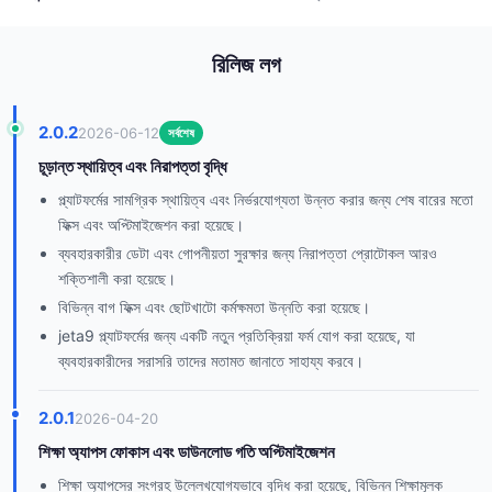
রিলিজ লগ
2.0.2
2026-06-12
সর্বশেষ
চূড়ান্ত স্থায়িত্ব এবং নিরাপত্তা বৃদ্ধি
প্ল্যাটফর্মের সামগ্রিক স্থায়িত্ব এবং নির্ভরযোগ্যতা উন্নত করার জন্য শেষ বারের মতো
ফিক্স এবং অপ্টিমাইজেশন করা হয়েছে।
ব্যবহারকারীর ডেটা এবং গোপনীয়তা সুরক্ষার জন্য নিরাপত্তা প্রোটোকল আরও
শক্তিশালী করা হয়েছে।
বিভিন্ন বাগ ফিক্স এবং ছোটখাটো কর্মক্ষমতা উন্নতি করা হয়েছে।
jeta9 প্ল্যাটফর্মের জন্য একটি নতুন প্রতিক্রিয়া ফর্ম যোগ করা হয়েছে, যা
ব্যবহারকারীদের সরাসরি তাদের মতামত জানাতে সাহায্য করবে।
2.0.1
2026-04-20
শিক্ষা অ্যাপস ফোকাস এবং ডাউনলোড গতি অপ্টিমাইজেশন
শিক্ষা অ্যাপসের সংগ্রহ উল্লেখযোগ্যভাবে বৃদ্ধি করা হয়েছে, বিভিন্ন শিক্ষামূলক