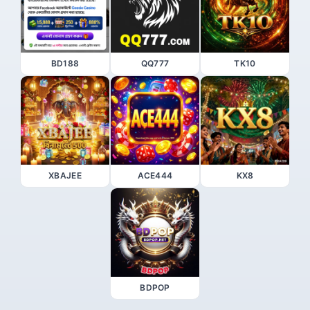
BD188
QQ777
TK10
XBAJEE
ACE444
KX8
BDPOP