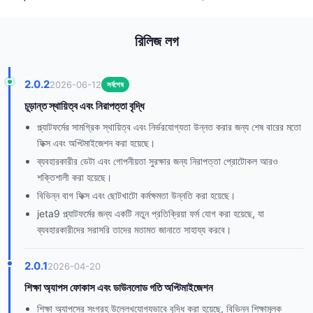
রিলিজ লগ
2.0.2
2026-06-12
সর্বশেষ
চূড়ান্ত স্থায়িত্ব এবং নিরাপত্তা বৃদ্ধি
প্ল্যাটফর্মের সামগ্রিক স্থায়িত্ব এবং নির্ভরযোগ্যতা উন্নত করার জন্য শেষ বারের মতো
ফিক্স এবং অপ্টিমাইজেশন করা হয়েছে।
ব্যবহারকারীর ডেটা এবং গোপনীয়তা সুরক্ষার জন্য নিরাপত্তা প্রোটোকল আরও
শক্তিশালী করা হয়েছে।
বিভিন্ন বাগ ফিক্স এবং ছোটখাটো কর্মক্ষমতা উন্নতি করা হয়েছে।
jeta9 প্ল্যাটফর্মের জন্য একটি নতুন প্রতিক্রিয়া ফর্ম যোগ করা হয়েছে, যা
ব্যবহারকারীদের সরাসরি তাদের মতামত জানাতে সাহায্য করবে।
2.0.1
2026-04-20
শিক্ষা অ্যাপস ফোকাস এবং ডাউনলোড গতি অপ্টিমাইজেশন
শিক্ষা অ্যাপসের সংগ্রহ উল্লেখযোগ্যভাবে বৃদ্ধি করা হয়েছে, বিভিন্ন শিক্ষামূলক