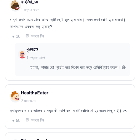
ফাহমিদা_১৪
1 সপ্তাহ আগে
রান্না করার সময় মাঝে মাঝে ছোট ছোট ভুল হয়ে যায়। যেমন লবণ বেশি হয়ে যাওয়া।
আপনাদের এরকম কিছু হয়েছে?
💬 উত্তর দিন
♥ 16
গৃহিণী77
1 সপ্তাহ আগে
হাহাহা, আমার তো প্রায়ই হয়! বিশেষ করে নতুন রেসিপি ট্রাই করলে। 😅
HealthyEater
2 মাস আগে
স্বাস্থ্যকর খাবার তালিকায় নতুন কী যোগ করা যায়? বোরিং না হয় এমন কিছু চাই। 🥗
💬 উত্তর দিন
♥ 50