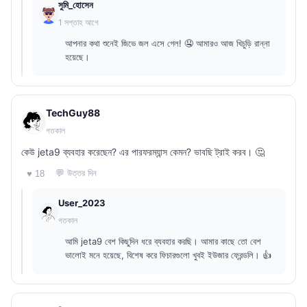
সুমি_হোসেন
1 সপ্তাহ আগে
আপনার কথা শুনেই জিভে জল এসে গেল! 🤤 আমারও আজ খিচুড়ি রান্না
হয়েছে।
TechGuy88
গতকাল
কেউ jeta9 ব্যবহার করেছেন? এর পারফরম্যান্স কেমন? ভাবছি ট্রাই করব। 🤔
💬 উত্তর দিন
♥ 18
User_2023
গতকাল
আমি jeta9 বেশ কিছুদিন ধরে ব্যবহার করছি। আমার কাছে তো বেশ
ভালোই মনে হয়েছে, বিশেষ করে ফিচারগুলো খুবই ইউজার ফ্রেন্ডলি। 👍