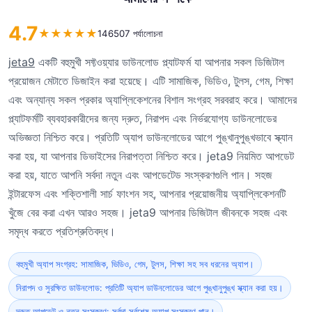
4.7
★
★
★
★
★
146507 পর্যালোচনা
jeta9
একটি বহুমুখী সফ্টওয়্যার ডাউনলোড প্ল্যাটফর্ম যা আপনার সকল ডিজিটাল
প্রয়োজন মেটাতে ডিজাইন করা হয়েছে। এটি সামাজিক, ভিডিও, টুলস, গেম, শিক্ষা
এবং অন্যান্য সকল প্রকার অ্যাপ্লিকেশনের বিশাল সংগ্রহ সরবরাহ করে। আমাদের
প্ল্যাটফর্মটি ব্যবহারকারীদের জন্য দ্রুত, নিরাপদ এবং নির্ভরযোগ্য ডাউনলোডের
অভিজ্ঞতা নিশ্চিত করে। প্রতিটি অ্যাপ ডাউনলোডের আগে পুঙ্খানুপুঙ্খভাবে স্ক্যান
করা হয়, যা আপনার ডিভাইসের নিরাপত্তা নিশ্চিত করে। jeta9 নিয়মিত আপডেট
করা হয়, যাতে আপনি সর্বদা নতুন এবং আপডেটেড সংস্করণগুলি পান। সহজ
ইন্টারফেস এবং শক্তিশালী সার্চ ফাংশন সহ, আপনার প্রয়োজনীয় অ্যাপ্লিকেশনটি
খুঁজে বের করা এখন আরও সহজ। jeta9 আপনার ডিজিটাল জীবনকে সহজ এবং
সমৃদ্ধ করতে প্রতিশ্রুতিবদ্ধ।
বহুমুখী অ্যাপ সংগ্রহ: সামাজিক, ভিডিও, গেম, টুলস, শিক্ষা সহ সব ধরনের অ্যাপ।
নিরাপদ ও সুরক্ষিত ডাউনলোড: প্রতিটি অ্যাপ ডাউনলোডের আগে পুঙ্খানুপুঙ্খ স্ক্যান করা হয়।
দ্রুত আপডেট ও নতুন সংস্করণ: সর্বদা সর্বশেষ অ্যাপ সংস্করণ পান।