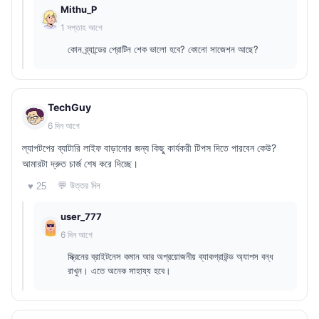
Mithu_P
1 সপ্তাহ আগে
কোন ব্র্যান্ডের প্রোটিন শেক ভালো হবে? কোনো সাজেশন আছে?
TechGuy
6 দিন আগে
ল্যাপটপের ব্যাটারি লাইফ বাড়ানোর জন্য কিছু কার্যকরী টিপস দিতে পারবেন কেউ?
আমারটা দ্রুত চার্জ শেষ করে দিচ্ছে।
💬 উত্তর দিন
♥ 25
user_777
6 দিন আগে
স্ক্রিনের ব্রাইটনেস কমান আর অপ্রয়োজনীয় ব্যাকগ্রাউন্ড অ্যাপস বন্ধ
রাখুন। এতে অনেক সাহায্য হবে।