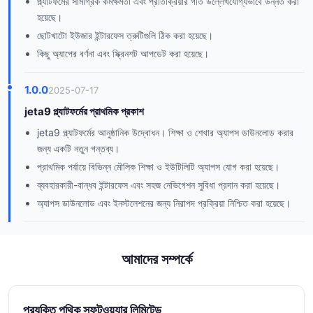
প্ল্যাটফর্মের সামগ্রিক কর্মক্ষমতা এবং প্রতিক্রিয়ার গতি উল্লেখযোগ্যভাবে উন্নত করা
হয়েছে।
ছোটখাটো ইউজার ইন্টারফেস ত্রুটিগুলি ঠিক করা হয়েছে।
কিছু অ্যাপের বর্ণনা এবং স্ক্রিনশট আপডেট করা হয়েছে।
1.0.0
2025-07-17
jeta9 প্ল্যাটফর্মের প্রাথমিক প্রকাশ
jeta9 প্ল্যাটফর্মের আনুষ্ঠানিক উদ্বোধন। শিক্ষা ও শেখার অ্যাপস ডাউনলোড করার
জন্য একটি নতুন গন্তব্য।
প্রাথমিক পর্যায়ে বিভিন্ন মৌলিক শিক্ষা ও ইউটিলিটি অ্যাপস যোগ করা হয়েছে।
ব্যবহারকারী-বান্ধব ইন্টারফেস এবং সহজ নেভিগেশন সুবিধা প্রদান করা হয়েছে।
অ্যাপস ডাউনলোড এবং ইনস্টলেশনের জন্য নিরাপদ প্রক্রিয়া নিশ্চিত করা হয়েছে।
আমাদের সম্পর্কে
প্রযুক্তি পথিক সফটওয়্যার লিমিটেড