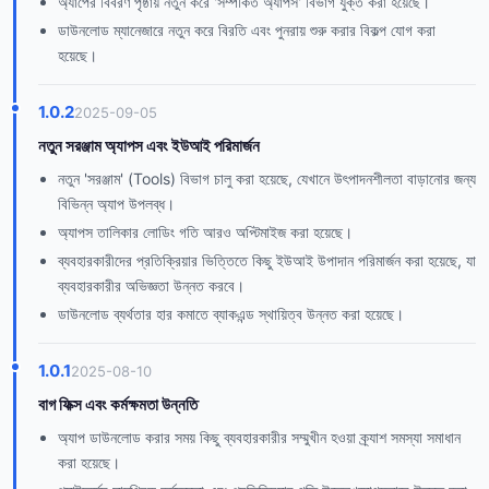
অ্যাপের বিবরণ পৃষ্ঠায় নতুন করে 'সম্পর্কিত অ্যাপস' বিভাগ যুক্ত করা হয়েছে।
ডাউনলোড ম্যানেজারে নতুন করে বিরতি এবং পুনরায় শুরু করার বিকল্প যোগ করা
হয়েছে।
1.0.2
2025-09-05
নতুন সরঞ্জাম অ্যাপস এবং ইউআই পরিমার্জন
নতুন 'সরঞ্জাম' (Tools) বিভাগ চালু করা হয়েছে, যেখানে উৎপাদনশীলতা বাড়ানোর জন্য
বিভিন্ন অ্যাপ উপলব্ধ।
অ্যাপস তালিকার লোডিং গতি আরও অপ্টিমাইজ করা হয়েছে।
ব্যবহারকারীদের প্রতিক্রিয়ার ভিত্তিতে কিছু ইউআই উপাদান পরিমার্জন করা হয়েছে, যা
ব্যবহারকারীর অভিজ্ঞতা উন্নত করবে।
ডাউনলোড ব্যর্থতার হার কমাতে ব্যাকএন্ড স্থায়িত্ব উন্নত করা হয়েছে।
1.0.1
2025-08-10
বাগ ফিক্স এবং কর্মক্ষমতা উন্নতি
অ্যাপ ডাউনলোড করার সময় কিছু ব্যবহারকারীর সম্মুখীন হওয়া ক্র্যাশ সমস্যা সমাধান
করা হয়েছে।