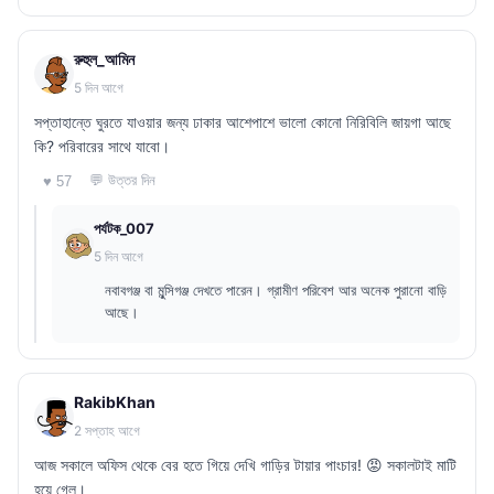
রুহুল_আমিন
5 দিন আগে
সপ্তাহান্তে ঘুরতে যাওয়ার জন্য ঢাকার আশেপাশে ভালো কোনো নিরিবিলি জায়গা আছে
কি? পরিবারের সাথে যাবো।
💬 উত্তর দিন
♥ 57
পর্যটক_007
5 দিন আগে
নবাবগঞ্জ বা মুন্সিগঞ্জ দেখতে পারেন। গ্রামীণ পরিবেশ আর অনেক পুরানো বাড়ি
আছে।
RakibKhan
2 সপ্তাহ আগে
আজ সকালে অফিস থেকে বের হতে গিয়ে দেখি গাড়ির টায়ার পাংচার! 😡 সকালটাই মাটি
হয়ে গেল।