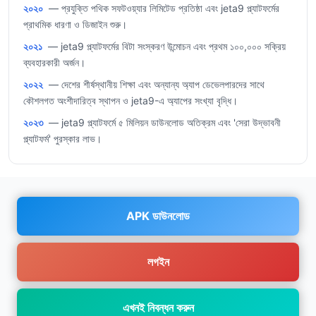
২০২০
— প্রযুক্তি পথিক সফটওয়্যার লিমিটেড প্রতিষ্ঠা এবং jeta9 প্ল্যাটফর্মের
প্রাথমিক ধারণা ও ডিজাইন শুরু।
২০২১
— jeta9 প্ল্যাটফর্মের বিটা সংস্করণ উন্মোচন এবং প্রথম ১০০,০০০ সক্রিয়
ব্যবহারকারী অর্জন।
২০২২
— দেশের শীর্ষস্থানীয় শিক্ষা এবং অন্যান্য অ্যাপ ডেভেলপারদের সাথে
কৌশলগত অংশীদারিত্ব স্থাপন ও jeta9-এ অ্যাপের সংখ্যা বৃদ্ধি।
২০২৩
— jeta9 প্ল্যাটফর্মে ৫ মিলিয়ন ডাউনলোড অতিক্রম এবং 'সেরা উদ্ভাবনী
প্ল্যাটফর্ম' পুরস্কার লাভ।
APK ডাউনলোড
লগইন
এখনই নিবন্ধন করুন