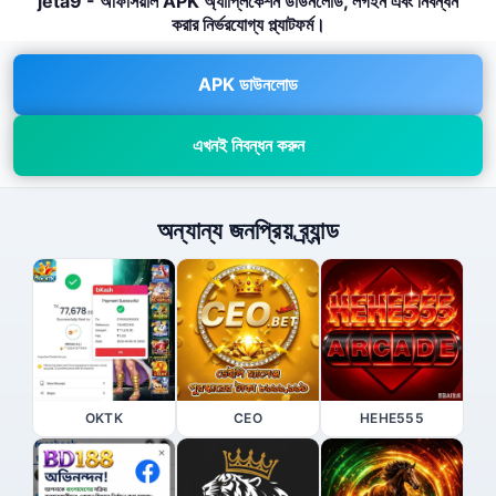
jeta9 - অফিসিয়াল APK অ্যাপ্লিকেশন ডাউনলোড, লগইন এবং নিবন্ধন
করার নির্ভরযোগ্য প্ল্যাটফর্ম।
APK ডাউনলোড
এখনই নিবন্ধন করুন
অন্যান্য জনপ্রিয় ব্র্যান্ড
OKTK
CEO
HEHE555