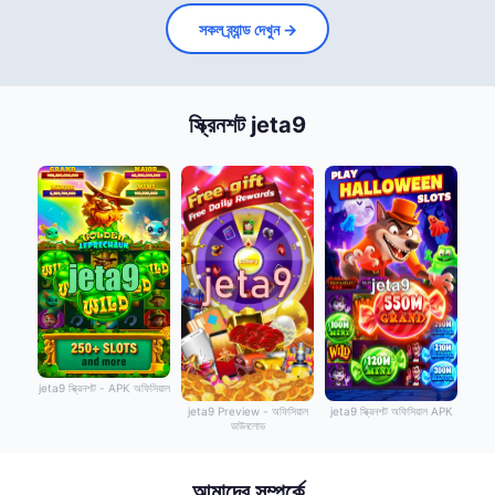
সকল ব্র্যান্ড দেখুন →
স্ক্রিনশট jeta9
jeta9 স্ক্রিনশট - APK অফিসিয়াল
jeta9 স্ক্রিনশট অফিসিয়াল APK
jeta9 Preview - অফিসিয়াল
ডাউনলোড
আমাদের সম্পর্কে