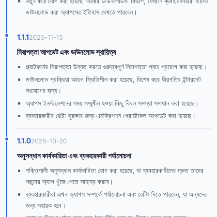
নতুন করে যোগ করা হয়েছে 'আমার ডাউনলোডস' বিভাগ, যেখানে ব্যবহারকারীরা তাদের
ডাউনলোড করা অ্যাপসের ইতিহাস দেখতে পারবেন।
1.1.1
2025-11-15
নিরাপত্তা আপডেট এবং ডাউনলোড স্থায়িত্ব
প্ল্যাটফর্মের নিরাপত্তা উন্নত করতে গুরুত্বপূর্ণ নিরাপত্তা প্যাচ প্রয়োগ করা হয়েছে।
ডাউনলোড প্রক্রিয়া আরও স্থিতিশীল করা হয়েছে, বিশেষ করে ধীরগতির ইন্টারনেট
সংযোগের জন্য।
অ্যাপস ইনস্টলেশনের সময় সম্মুখীন হওয়া কিছু বিরল সমস্যা সমাধান করা হয়েছে।
ব্যবহারকারীর ডেটা সুরক্ষার জন্য এনক্রিপশন প্রোটোকল আপডেট করা হয়েছে।
1.1.0
2025-10-20
অনুসন্ধান কার্যকারিতা এবং ব্যবহারকারী পর্যালোচনা
শক্তিশালী অনুসন্ধান কার্যকারিতা যোগ করা হয়েছে, যা ব্যবহারকারীদের দ্রুত তাদের
পছন্দের অ্যাপ খুঁজে পেতে সাহায্য করবে।
ব্যবহারকারীরা এখন অ্যাপস সম্পর্কে পর্যালোচনা এবং রেটিং দিতে পারবেন, যা অন্যদের
জন্য সহায়ক হবে।