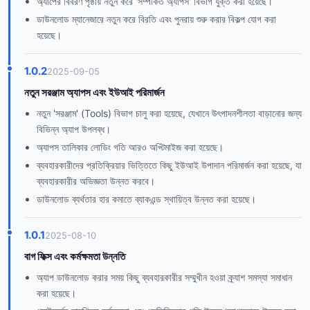
অ্যাপের বিবরণ পৃষ্ঠায় নতুন করে 'সম্পর্কিত অ্যাপস' বিভাগ যুক্ত করা হয়েছে।
ডাউনলোড ম্যানেজারে নতুন করে বিরতি এবং পুনরায় শুরু করার বিকল্প যোগ করা
হয়েছে।
1.0.2
2025-09-05
নতুন সরঞ্জাম অ্যাপস এবং ইউআই পরিমার্জন
নতুন 'সরঞ্জাম' (Tools) বিভাগ চালু করা হয়েছে, যেখানে উৎপাদনশীলতা বাড়ানোর জন্য
বিভিন্ন অ্যাপ উপলব্ধ।
অ্যাপস তালিকার লোডিং গতি আরও অপ্টিমাইজ করা হয়েছে।
ব্যবহারকারীদের প্রতিক্রিয়ার ভিত্তিতে কিছু ইউআই উপাদান পরিমার্জন করা হয়েছে, যা
ব্যবহারকারীর অভিজ্ঞতা উন্নত করবে।
ডাউনলোড ব্যর্থতার হার কমাতে ব্যাকএন্ড স্থায়িত্ব উন্নত করা হয়েছে।
1.0.1
2025-08-10
বাগ ফিক্স এবং কর্মক্ষমতা উন্নতি
অ্যাপ ডাউনলোড করার সময় কিছু ব্যবহারকারীর সম্মুখীন হওয়া ক্র্যাশ সমস্যা সমাধান
করা হয়েছে।