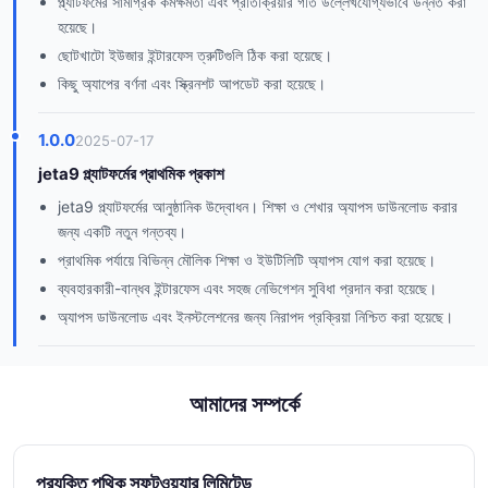
প্ল্যাটফর্মের সামগ্রিক কর্মক্ষমতা এবং প্রতিক্রিয়ার গতি উল্লেখযোগ্যভাবে উন্নত করা
হয়েছে।
ছোটখাটো ইউজার ইন্টারফেস ত্রুটিগুলি ঠিক করা হয়েছে।
কিছু অ্যাপের বর্ণনা এবং স্ক্রিনশট আপডেট করা হয়েছে।
1.0.0
2025-07-17
jeta9 প্ল্যাটফর্মের প্রাথমিক প্রকাশ
jeta9 প্ল্যাটফর্মের আনুষ্ঠানিক উদ্বোধন। শিক্ষা ও শেখার অ্যাপস ডাউনলোড করার
জন্য একটি নতুন গন্তব্য।
প্রাথমিক পর্যায়ে বিভিন্ন মৌলিক শিক্ষা ও ইউটিলিটি অ্যাপস যোগ করা হয়েছে।
ব্যবহারকারী-বান্ধব ইন্টারফেস এবং সহজ নেভিগেশন সুবিধা প্রদান করা হয়েছে।
অ্যাপস ডাউনলোড এবং ইনস্টলেশনের জন্য নিরাপদ প্রক্রিয়া নিশ্চিত করা হয়েছে।
আমাদের সম্পর্কে
প্রযুক্তি পথিক সফটওয়্যার লিমিটেড