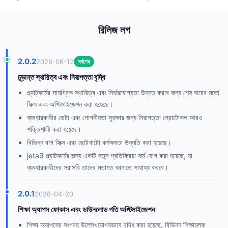
রিলিজ লগ
2.0.2
2026-06-12
সর্বশেষ
চূড়ান্ত স্থায়িত্ব এবং নিরাপত্তা বৃদ্ধি
প্ল্যাটফর্মের সামগ্রিক স্থায়িত্ব এবং নির্ভরযোগ্যতা উন্নত করার জন্য শেষ বারের মতো
ফিক্স এবং অপ্টিমাইজেশন করা হয়েছে।
ব্যবহারকারীর ডেটা এবং গোপনীয়তা সুরক্ষার জন্য নিরাপত্তা প্রোটোকল আরও
শক্তিশালী করা হয়েছে।
বিভিন্ন বাগ ফিক্স এবং ছোটখাটো কর্মক্ষমতা উন্নতি করা হয়েছে।
jeta9 প্ল্যাটফর্মের জন্য একটি নতুন প্রতিক্রিয়া ফর্ম যোগ করা হয়েছে, যা
ব্যবহারকারীদের সরাসরি তাদের মতামত জানাতে সাহায্য করবে।
2.0.1
2026-04-20
শিক্ষা অ্যাপস ফোকাস এবং ডাউনলোড গতি অপ্টিমাইজেশন
শিক্ষা অ্যাপসের সংগ্রহ উল্লেখযোগ্যভাবে বৃদ্ধি করা হয়েছে, বিভিন্ন শিক্ষামূলক