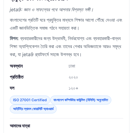
jeta9: জ্ঞান ও সাফল্যের পথে আপনার বিশ্বস্ত সঙ্গী।
বাংলাদেশের প্রতিটি ঘরে প্রযুক্তির মাধ্যমে শিক্ষার আলো পৌঁছে দেওয়া এবং
একটি জ্ঞানভিত্তিক সমাজ গঠনে সহায়তা করা।
মিশন:
ব্যবহারকারীদের জন্য উদ্ভাবনী, নির্ভরযোগ্য এবং ব্যবহারকারী-বান্ধব
শিক্ষা অ্যাপ্লিকেশন তৈরি করা এবং তাদের শেখার অভিজ্ঞতাকে আরও সমৃদ্ধ
করা, যা jeta9 প্ল্যাটফর্মে সহজে উপলব্ধ হবে।
অবস্থান
ঢাকা
প্রতিষ্ঠিত
২০২০
দল
১২০+
ISO 27001 Certified
বাংলাদেশ কম্পিউটার কাউন্সিল (বিসিসি) অনুমোদিত
আইটিইচ ল্যাবস কোয়ালিটি অ্যাওয়ার্ড
আমাদের যাত্রা