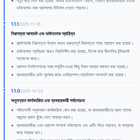
নতুন করে যোগ করা হয়েছে 'আমার ডাউনলোডস' বিভাগ, যেখানে ব্যবহারকারীরা তাদের
ডাউনলোড করা অ্যাপসের ইতিহাস দেখতে পারবেন।
1.1.1
2025-11-15
নিরাপত্তা আপডেট এবং ডাউনলোড স্থায়িত্ব
প্ল্যাটফর্মের নিরাপত্তা উন্নত করতে গুরুত্বপূর্ণ নিরাপত্তা প্যাচ প্রয়োগ করা হয়েছে।
ডাউনলোড প্রক্রিয়া আরও স্থিতিশীল করা হয়েছে, বিশেষ করে ধীরগতির ইন্টারনেট
সংযোগের জন্য।
অ্যাপস ইনস্টলেশনের সময় সম্মুখীন হওয়া কিছু বিরল সমস্যা সমাধান করা হয়েছে।
ব্যবহারকারীর ডেটা সুরক্ষার জন্য এনক্রিপশন প্রোটোকল আপডেট করা হয়েছে।
1.1.0
2025-10-20
অনুসন্ধান কার্যকারিতা এবং ব্যবহারকারী পর্যালোচনা
শক্তিশালী অনুসন্ধান কার্যকারিতা যোগ করা হয়েছে, যা ব্যবহারকারীদের দ্রুত তাদের
পছন্দের অ্যাপ খুঁজে পেতে সাহায্য করবে।
ব্যবহারকারীরা এখন অ্যাপস সম্পর্কে পর্যালোচনা এবং রেটিং দিতে পারবেন, যা অন্যদের
জন্য সহায়ক হবে।