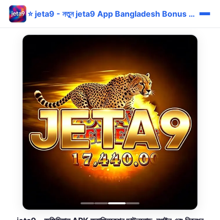
⭐ jeta9 - নতুন jeta9 App Bangladesh Bonus bKash