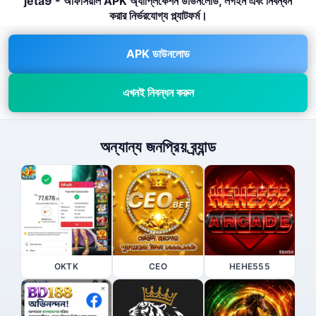
jeta9 - অফিসিয়াল APK অ্যাপ্লিকেশন ডাউনলোড, লগইন এবং নিবন্ধন
করার নির্ভরযোগ্য প্ল্যাটফর্ম।
APK ডাউনলোড
এখনই নিবন্ধন করুন
অন্যান্য জনপ্রিয় ব্র্যান্ড
OKTK
CEO
HEHE555