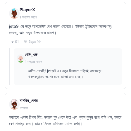
PlayerX
1 সপ্তাহ আগে
jeta9 এর নতুন আপডেটটা বেশ ভালো লেগেছে। ইউজার ইন্টারফেস অনেক স্মুথ
হয়েছে, আর নতুন থিমগুলোও দারুণ।
💬 উত্তর দিন
♥ 61
গেমিং_গুরু
1 সপ্তাহ আগে
আমিও দেখেছি! jeta9 এর নতুন থিমগুলো সত্যিই নজরকাড়া।
পারফরম্যান্সও আগের চেয়ে ভালো মনে হচ্ছে।
নাসরিন_বেগম
গতকাল
সবাইকে একটা টিপস দিই: সকালে ঘুম থেকে উঠে এক গ্লাস কুসুম গরম পানি খান, হজমে
বেশ সাহায্য করে। আমার নিজের অভিজ্ঞতা থেকে বলছি।