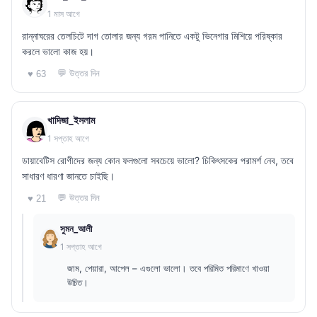
1 মাস আগে
রান্নাঘরের তেলচিটে দাগ তোলার জন্য গরম পানিতে একটু ভিনেগার মিশিয়ে পরিষ্কার
করলে ভালো কাজ হয়।
💬 উত্তর দিন
♥ 63
খাদিজা_ইসলাম
1 সপ্তাহ আগে
ডায়াবেটিস রোগীদের জন্য কোন ফলগুলো সবচেয়ে ভালো? চিকিৎসকের পরামর্শ নেব, তবে
সাধারণ ধারণা জানতে চাইছি।
💬 উত্তর দিন
♥ 21
সুমন_আলী
1 সপ্তাহ আগে
জাম, পেয়ারা, আপেল – এগুলো ভালো। তবে পরিমিত পরিমাণে খাওয়া
উচিত।