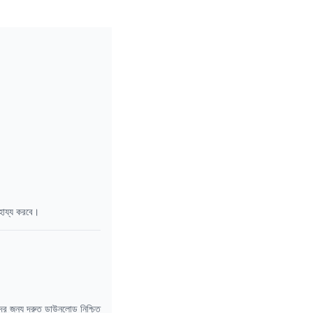
াহায্য করবে।
দের জন্য দ্রুত ডাউনলোড নিশ্চিত