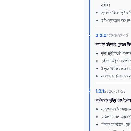
করবে।
অ্যাপের বিবরণ পৃষ্ঠায
মাল্টি-ল্যাঙ্গুয়েজ সা
2.0.0
2026-03-10
ব্যাপক ইউআই পুনরায় ড
পুরো প্ল্যাটফর্মের ইউ
ব্যক্তিগতকৃত অ্যাপ স
উন্নত ফিল্টারিং বিকল্
অফলাইন ডাউনলোডের জন
1.2.1
2026-01-25
কর্মক্ষমতা বৃদ্ধি এবং ইউ
অ্যাপের লোডিং সময় 
নেভিগেশন বার এবং সে
বিভিন্ন ডিভাইসে প্ল্যা