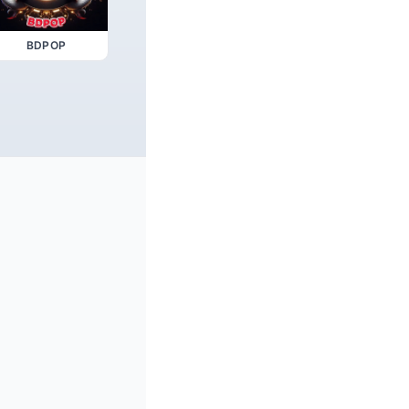
BDPOP