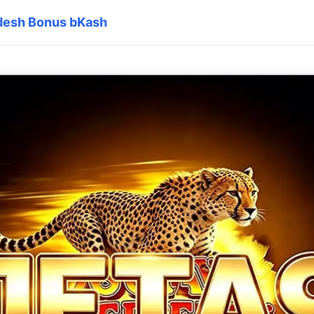
ladesh Bonus bKash