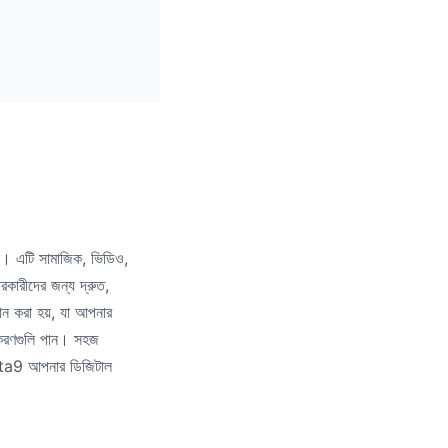
ছে। এটি সামাজিক, ভিডিও,
ারকারীদের জন্য দ্রুত,
যান করা হয়, যা আপনার
্করণগুলি পান। সহজ
jeta9 আপনার ডিজিটাল