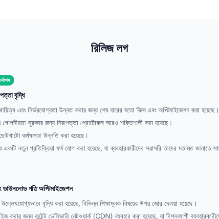
রিলিজ লগ
সর্বশেষ
পত্তা বৃদ্ধি
ক স্থায়িত্ব এবং নির্ভরযোগ্যতা উন্নত করার জন্য শেষ বারের মতো ফিক্স এবং অপ্টিমাইজেশন করা হয়েছে।
ং গোপনীয়তা সুরক্ষার জন্য নিরাপত্তা প্রোটোকল আরও শক্তিশালী করা হয়েছে।
 ছোটখাটো কর্মক্ষমতা উন্নতি করা হয়েছে।
ন্য একটি নতুন প্রতিক্রিয়া ফর্ম যোগ করা হয়েছে, যা ব্যবহারকারীদের সরাসরি তাদের মতামত জানাতে স
বং ডাউনলোড গতি অপ্টিমাইজেশন
হ উল্লেখযোগ্যভাবে বৃদ্ধি করা হয়েছে, বিভিন্ন শিক্ষামূলক বিষয়ের উপর জোর দেওয়া হয়েছে।
 করার জন্য কন্টেন্ট ডেলিভারি নেটওয়ার্ক (CDN) ব্যবহার করা হয়েছে, যা বিশ্বব্যাপী ব্যবহারকারী