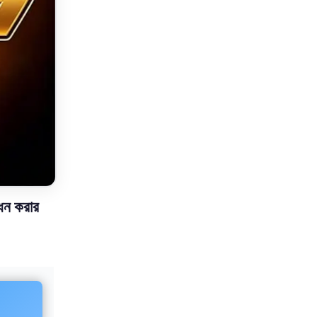
ধন করার