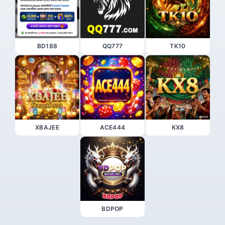
BD188
QQ777
TK10
XBAJEE
ACE444
KX8
BDPOP