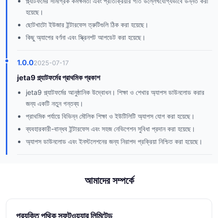
প্ল্যাটফর্মের সামগ্রিক কর্মক্ষমতা এবং প্রতিক্রিয়ার গতি উল্লেখযোগ্যভাবে উন্নত করা
হয়েছে।
ছোটখাটো ইউজার ইন্টারফেস ত্রুটিগুলি ঠিক করা হয়েছে।
কিছু অ্যাপের বর্ণনা এবং স্ক্রিনশট আপডেট করা হয়েছে।
1.0.0
2025-07-17
jeta9 প্ল্যাটফর্মের প্রাথমিক প্রকাশ
jeta9 প্ল্যাটফর্মের আনুষ্ঠানিক উদ্বোধন। শিক্ষা ও শেখার অ্যাপস ডাউনলোড করার
জন্য একটি নতুন গন্তব্য।
প্রাথমিক পর্যায়ে বিভিন্ন মৌলিক শিক্ষা ও ইউটিলিটি অ্যাপস যোগ করা হয়েছে।
ব্যবহারকারী-বান্ধব ইন্টারফেস এবং সহজ নেভিগেশন সুবিধা প্রদান করা হয়েছে।
অ্যাপস ডাউনলোড এবং ইনস্টলেশনের জন্য নিরাপদ প্রক্রিয়া নিশ্চিত করা হয়েছে।
আমাদের সম্পর্কে
প্রযুক্তি পথিক সফটওয়্যার লিমিটেড