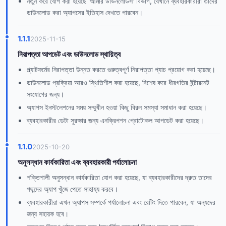
নতুন করে যোগ করা হয়েছে 'আমার ডাউনলোডস' বিভাগ, যেখানে ব্যবহারকারীরা তাদের
ডাউনলোড করা অ্যাপসের ইতিহাস দেখতে পারবেন।
1.1.1
2025-11-15
নিরাপত্তা আপডেট এবং ডাউনলোড স্থায়িত্ব
প্ল্যাটফর্মের নিরাপত্তা উন্নত করতে গুরুত্বপূর্ণ নিরাপত্তা প্যাচ প্রয়োগ করা হয়েছে।
ডাউনলোড প্রক্রিয়া আরও স্থিতিশীল করা হয়েছে, বিশেষ করে ধীরগতির ইন্টারনেট
সংযোগের জন্য।
অ্যাপস ইনস্টলেশনের সময় সম্মুখীন হওয়া কিছু বিরল সমস্যা সমাধান করা হয়েছে।
ব্যবহারকারীর ডেটা সুরক্ষার জন্য এনক্রিপশন প্রোটোকল আপডেট করা হয়েছে।
1.1.0
2025-10-20
অনুসন্ধান কার্যকারিতা এবং ব্যবহারকারী পর্যালোচনা
শক্তিশালী অনুসন্ধান কার্যকারিতা যোগ করা হয়েছে, যা ব্যবহারকারীদের দ্রুত তাদের
পছন্দের অ্যাপ খুঁজে পেতে সাহায্য করবে।
ব্যবহারকারীরা এখন অ্যাপস সম্পর্কে পর্যালোচনা এবং রেটিং দিতে পারবেন, যা অন্যদের
জন্য সহায়ক হবে।