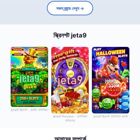
সকল ব্র্যান্ড দেখুন →
স্ক্রিনশট jeta9
jeta9 স্ক্রিনশট - APK অফিসিয়াল
jeta9 স্ক্রিনশট অফিসিয়াল APK
jeta9 Preview - অফিসিয়াল
ডাউনলোড
আমাদের সম্পর্কে