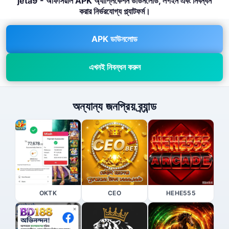
jeta9 - অফিসিয়াল APK অ্যাপ্লিকেশন ডাউনলোড, লগইন এবং নিবন্ধন
করার নির্ভরযোগ্য প্ল্যাটফর্ম।
APK ডাউনলোড
এখনই নিবন্ধন করুন
অন্যান্য জনপ্রিয় ব্র্যান্ড
OKTK
CEO
HEHE555