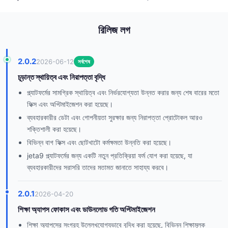
রিলিজ লগ
2.0.2
2026-06-12
সর্বশেষ
চূড়ান্ত স্থায়িত্ব এবং নিরাপত্তা বৃদ্ধি
প্ল্যাটফর্মের সামগ্রিক স্থায়িত্ব এবং নির্ভরযোগ্যতা উন্নত করার জন্য শেষ বারের মতো
ফিক্স এবং অপ্টিমাইজেশন করা হয়েছে।
ব্যবহারকারীর ডেটা এবং গোপনীয়তা সুরক্ষার জন্য নিরাপত্তা প্রোটোকল আরও
শক্তিশালী করা হয়েছে।
বিভিন্ন বাগ ফিক্স এবং ছোটখাটো কর্মক্ষমতা উন্নতি করা হয়েছে।
jeta9 প্ল্যাটফর্মের জন্য একটি নতুন প্রতিক্রিয়া ফর্ম যোগ করা হয়েছে, যা
ব্যবহারকারীদের সরাসরি তাদের মতামত জানাতে সাহায্য করবে।
2.0.1
2026-04-20
শিক্ষা অ্যাপস ফোকাস এবং ডাউনলোড গতি অপ্টিমাইজেশন
শিক্ষা অ্যাপসের সংগ্রহ উল্লেখযোগ্যভাবে বৃদ্ধি করা হয়েছে, বিভিন্ন শিক্ষামূলক