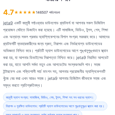
4.7
★
★
★
★
★
146507 পর্যালোচনা
jeta9
একটি বহুমুখী সফ্টওয়্যার ডাউনলোড প্ল্যাটফর্ম যা আপনার সকল ডিজিটাল
প্রয়োজন মেটাতে ডিজাইন করা হয়েছে। এটি সামাজিক, ভিডিও, টুলস, গেম, শিক্ষা
এবং অন্যান্য সকল প্রকার অ্যাপ্লিকেশনের বিশাল সংগ্রহ সরবরাহ করে। আমাদের
প্ল্যাটফর্মটি ব্যবহারকারীদের জন্য দ্রুত, নিরাপদ এবং নির্ভরযোগ্য ডাউনলোডের
অভিজ্ঞতা নিশ্চিত করে। প্রতিটি অ্যাপ ডাউনলোডের আগে পুঙ্খানুপুঙ্খভাবে স্ক্যান
করা হয়, যা আপনার ডিভাইসের নিরাপত্তা নিশ্চিত করে। jeta9 নিয়মিত আপডেট
করা হয়, যাতে আপনি সর্বদা নতুন এবং আপডেটেড সংস্করণগুলি পান। সহজ
ইন্টারফেস এবং শক্তিশালী সার্চ ফাংশন সহ, আপনার প্রয়োজনীয় অ্যাপ্লিকেশনটি
খুঁজে বের করা এখন আরও সহজ। jeta9 আপনার ডিজিটাল জীবনকে সহজ এবং
সমৃদ্ধ করতে প্রতিশ্রুতিবদ্ধ।
বহুমুখী অ্যাপ সংগ্রহ: সামাজিক, ভিডিও, গেম, টুলস, শিক্ষা সহ সব ধরনের অ্যাপ।
নিরাপদ ও সুরক্ষিত ডাউনলোড: প্রতিটি অ্যাপ ডাউনলোডের আগে পুঙ্খানুপুঙ্খ স্ক্যান করা হয়।
দ্রুত আপডেট ও নতুন সংস্করণ: সর্বদা সর্বশেষ অ্যাপ সংস্করণ পান।