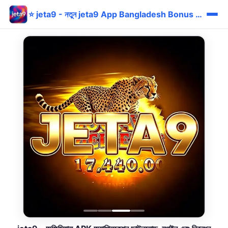
⭐ jeta9 - নতুন jeta9 App Bangladesh Bonus bKash