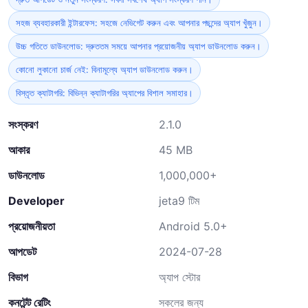
সহজ ব্যবহারকারী ইন্টারফেস: সহজে নেভিগেট করুন এবং আপনার পছন্দের অ্যাপ খুঁজুন।
উচ্চ গতিতে ডাউনলোড: দ্রুততম সময়ে আপনার প্রয়োজনীয় অ্যাপ ডাউনলোড করুন।
কোনো লুকানো চার্জ নেই: বিনামূল্যে অ্যাপ ডাউনলোড করুন।
বিস্তৃত ক্যাটাগরি: বিভিন্ন ক্যাটাগরির অ্যাপের বিশাল সমাহার।
সংস্করণ
2.1.0
আকার
45 MB
ডাউনলোড
1,000,000+
Developer
jeta9 টিম
প্রয়োজনীয়তা
Android 5.0+
আপডেট
2024-07-28
বিভাগ
অ্যাপ স্টোর
কনটেন্ট রেটিং
সকলের জন্য