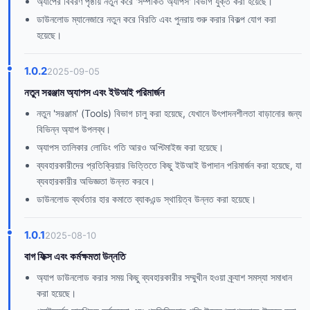
অ্যাপের বিবরণ পৃষ্ঠায় নতুন করে 'সম্পর্কিত অ্যাপস' বিভাগ যুক্ত করা হয়েছে।
ডাউনলোড ম্যানেজারে নতুন করে বিরতি এবং পুনরায় শুরু করার বিকল্প যোগ করা
হয়েছে।
1.0.2
2025-09-05
নতুন সরঞ্জাম অ্যাপস এবং ইউআই পরিমার্জন
নতুন 'সরঞ্জাম' (Tools) বিভাগ চালু করা হয়েছে, যেখানে উৎপাদনশীলতা বাড়ানোর জন্য
বিভিন্ন অ্যাপ উপলব্ধ।
অ্যাপস তালিকার লোডিং গতি আরও অপ্টিমাইজ করা হয়েছে।
ব্যবহারকারীদের প্রতিক্রিয়ার ভিত্তিতে কিছু ইউআই উপাদান পরিমার্জন করা হয়েছে, যা
ব্যবহারকারীর অভিজ্ঞতা উন্নত করবে।
ডাউনলোড ব্যর্থতার হার কমাতে ব্যাকএন্ড স্থায়িত্ব উন্নত করা হয়েছে।
1.0.1
2025-08-10
বাগ ফিক্স এবং কর্মক্ষমতা উন্নতি
অ্যাপ ডাউনলোড করার সময় কিছু ব্যবহারকারীর সম্মুখীন হওয়া ক্র্যাশ সমস্যা সমাধান
করা হয়েছে।