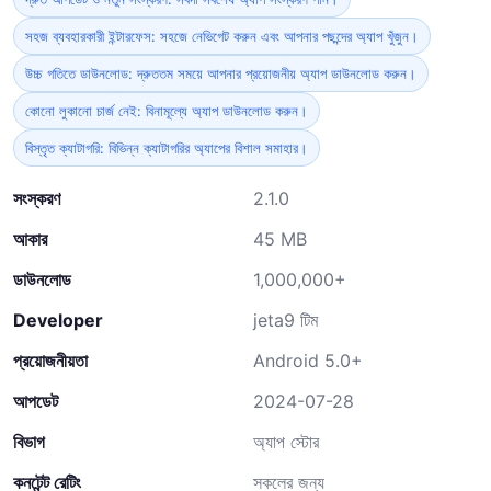
সহজ ব্যবহারকারী ইন্টারফেস: সহজে নেভিগেট করুন এবং আপনার পছন্দের অ্যাপ খুঁজুন।
উচ্চ গতিতে ডাউনলোড: দ্রুততম সময়ে আপনার প্রয়োজনীয় অ্যাপ ডাউনলোড করুন।
কোনো লুকানো চার্জ নেই: বিনামূল্যে অ্যাপ ডাউনলোড করুন।
বিস্তৃত ক্যাটাগরি: বিভিন্ন ক্যাটাগরির অ্যাপের বিশাল সমাহার।
সংস্করণ
2.1.0
আকার
45 MB
ডাউনলোড
1,000,000+
Developer
jeta9 টিম
প্রয়োজনীয়তা
Android 5.0+
আপডেট
2024-07-28
বিভাগ
অ্যাপ স্টোর
কনটেন্ট রেটিং
সকলের জন্য