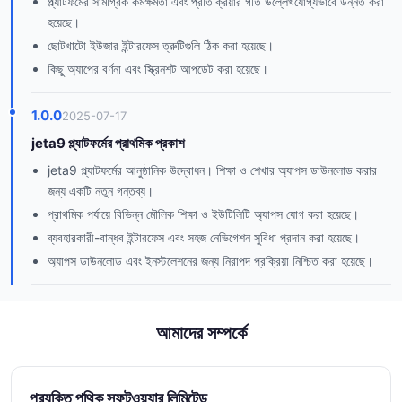
প্ল্যাটফর্মের সামগ্রিক কর্মক্ষমতা এবং প্রতিক্রিয়ার গতি উল্লেখযোগ্যভাবে উন্নত করা
হয়েছে।
ছোটখাটো ইউজার ইন্টারফেস ত্রুটিগুলি ঠিক করা হয়েছে।
কিছু অ্যাপের বর্ণনা এবং স্ক্রিনশট আপডেট করা হয়েছে।
1.0.0
2025-07-17
jeta9 প্ল্যাটফর্মের প্রাথমিক প্রকাশ
jeta9 প্ল্যাটফর্মের আনুষ্ঠানিক উদ্বোধন। শিক্ষা ও শেখার অ্যাপস ডাউনলোড করার
জন্য একটি নতুন গন্তব্য।
প্রাথমিক পর্যায়ে বিভিন্ন মৌলিক শিক্ষা ও ইউটিলিটি অ্যাপস যোগ করা হয়েছে।
ব্যবহারকারী-বান্ধব ইন্টারফেস এবং সহজ নেভিগেশন সুবিধা প্রদান করা হয়েছে।
অ্যাপস ডাউনলোড এবং ইনস্টলেশনের জন্য নিরাপদ প্রক্রিয়া নিশ্চিত করা হয়েছে।
আমাদের সম্পর্কে
প্রযুক্তি পথিক সফটওয়্যার লিমিটেড