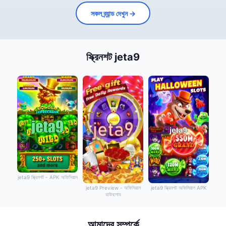
সকল ব্র্যান্ড দেখুন →
স্ক্রিনশট jeta9
jeta9 স্ক্রিনশট - APK অফিসিয়াল
jeta9 স্ক্রিনশট অফিসিয়াল APK
jeta9 Preview - অফিসিয়াল
ডাউনলোড
আমাদের সম্পর্কে