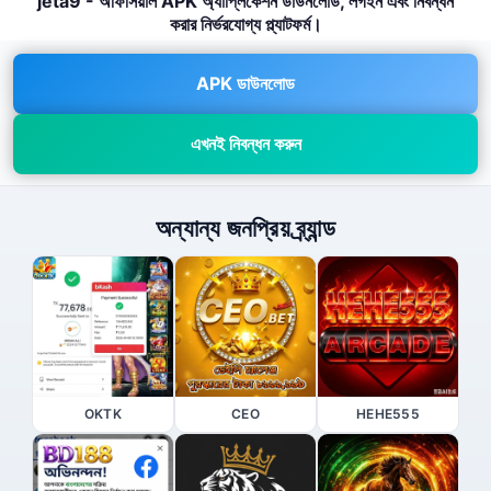
jeta9 - অফিসিয়াল APK অ্যাপ্লিকেশন ডাউনলোড, লগইন এবং নিবন্ধন
করার নির্ভরযোগ্য প্ল্যাটফর্ম।
APK ডাউনলোড
এখনই নিবন্ধন করুন
অন্যান্য জনপ্রিয় ব্র্যান্ড
OKTK
CEO
HEHE555