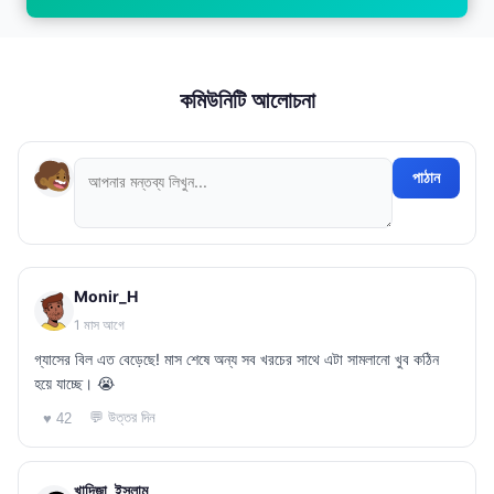
কমিউনিটি আলোচনা
পাঠান
Monir_H
1 মাস আগে
গ্যাসের বিল এত বেড়েছে! মাস শেষে অন্য সব খরচের সাথে এটা সামলানো খুব কঠিন
হয়ে যাচ্ছে। 😭
💬 উত্তর দিন
♥ 42
খাদিজা_ইসলাম