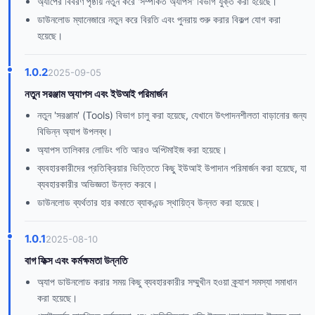
অ্যাপের বিবরণ পৃষ্ঠায় নতুন করে 'সম্পর্কিত অ্যাপস' বিভাগ যুক্ত করা হয়েছে।
ডাউনলোড ম্যানেজারে নতুন করে বিরতি এবং পুনরায় শুরু করার বিকল্প যোগ করা
হয়েছে।
1.0.2
2025-09-05
নতুন সরঞ্জাম অ্যাপস এবং ইউআই পরিমার্জন
নতুন 'সরঞ্জাম' (Tools) বিভাগ চালু করা হয়েছে, যেখানে উৎপাদনশীলতা বাড়ানোর জন্য
বিভিন্ন অ্যাপ উপলব্ধ।
অ্যাপস তালিকার লোডিং গতি আরও অপ্টিমাইজ করা হয়েছে।
ব্যবহারকারীদের প্রতিক্রিয়ার ভিত্তিতে কিছু ইউআই উপাদান পরিমার্জন করা হয়েছে, যা
ব্যবহারকারীর অভিজ্ঞতা উন্নত করবে।
ডাউনলোড ব্যর্থতার হার কমাতে ব্যাকএন্ড স্থায়িত্ব উন্নত করা হয়েছে।
1.0.1
2025-08-10
বাগ ফিক্স এবং কর্মক্ষমতা উন্নতি
অ্যাপ ডাউনলোড করার সময় কিছু ব্যবহারকারীর সম্মুখীন হওয়া ক্র্যাশ সমস্যা সমাধান
করা হয়েছে।