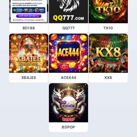
BD188
QQ777
TK10
XBAJEE
ACE444
KX8
BDPOP