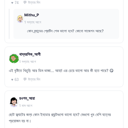
💬 উত্তর দিন
♥ 74
Mithu_P
1 সপ্তাহ আগে
কোন ব্র্যান্ডের প্রোটিন শেক ভালো হবে? কোনো সাজেশন আছে?
খাদ্যরসিক_আলী
1 সপ্তাহ আগে
এই বৃষ্টিতে খিচুড়ি আর ডিম ভাজা... আহা! এর চেয়ে ভালো আর কী হতে পারে? 😋
💬 উত্তর দিন
♥ 63
রওশন_আরা
1 মাস আগে
ছোট ফ্ল্যাটের জন্য কোন ইনডোর প্ল্যান্টগুলো ভালো হবে? যেগুলো খুব বেশি যত্নের
প্রয়োজন হয় না।