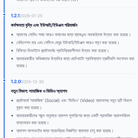
1.2.1
2026-01-25
কর্মক্ষমতা বৃদ্ধি এবং ইউআই/ইউএক্স পরিমার্জন
অ্যাপের লোডিং সময় আরও কমানোর জন্য ব্যাকএন্ড অবকাঠামো উন্নত করা হয়েছে।
নেভিগেশন বার এবং সেটিংস মেনুর ইউআই/ইউএক্স আরও মসৃণ করা হয়েছে।
বিভিন্ন ডিভাইসে প্ল্যাটফর্মের প্রতিক্রিয়াশীলতা উন্নত করা হয়েছে।
ব্যবহারকারীর অভিজ্ঞতার উন্নতির জন্য ছোটখাটো গ্রাফিক্যাল ত্রুটিগুলি সংশোধন করা
হয়েছে।
1.2.0
2025-12-30
নতুন বিভাগ: সামাজিক ও ভিডিও অ্যাপস
প্ল্যাটফর্মে 'সামাজিক' (Social) এবং 'ভিডিও' (Video) অ্যাপসের নতুন দুটি বিভাগ
যুক্ত করা হয়েছে।
ব্যবহারকারীদের পছন্দ অনুসারে অ্যাপস সুপারিশের জন্য একটি প্রাথমিক অ্যালগরিদম
বাস্তবায়ন করা হয়েছে।
অ্যাপস আপডেটের জন্য স্বয়ংক্রিয় বিজ্ঞপ্তি ব্যবস্থা চালু করা হয়েছে।