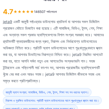
4.7
★
★
★
★
★
146507 পর্যালোচনা
jeta9
একটি বহুমুখী সফ্টওয়্যার ডাউনলোড প্ল্যাটফর্ম যা আপনার সকল ডিজিটাল
প্রয়োজন মেটাতে ডিজাইন করা হয়েছে। এটি সামাজিক, ভিডিও, টুলস, গেম, শিক্ষা
এবং অন্যান্য সকল প্রকার অ্যাপ্লিকেশনের বিশাল সংগ্রহ সরবরাহ করে। আমাদের
প্ল্যাটফর্মটি ব্যবহারকারীদের জন্য দ্রুত, নিরাপদ এবং নির্ভরযোগ্য ডাউনলোডের
অভিজ্ঞতা নিশ্চিত করে। প্রতিটি অ্যাপ ডাউনলোডের আগে পুঙ্খানুপুঙ্খভাবে স্ক্যান
করা হয়, যা আপনার ডিভাইসের নিরাপত্তা নিশ্চিত করে। jeta9 নিয়মিত আপডেট
করা হয়, যাতে আপনি সর্বদা নতুন এবং আপডেটেড সংস্করণগুলি পান। সহজ
ইন্টারফেস এবং শক্তিশালী সার্চ ফাংশন সহ, আপনার প্রয়োজনীয় অ্যাপ্লিকেশনটি
খুঁজে বের করা এখন আরও সহজ। jeta9 আপনার ডিজিটাল জীবনকে সহজ এবং
সমৃদ্ধ করতে প্রতিশ্রুতিবদ্ধ।
বহুমুখী অ্যাপ সংগ্রহ: সামাজিক, ভিডিও, গেম, টুলস, শিক্ষা সহ সব ধরনের অ্যাপ।
নিরাপদ ও সুরক্ষিত ডাউনলোড: প্রতিটি অ্যাপ ডাউনলোডের আগে পুঙ্খানুপুঙ্খ স্ক্যান করা হয়।
দ্রুত আপডেট ও নতুন সংস্করণ: সর্বদা সর্বশেষ অ্যাপ সংস্করণ পান।