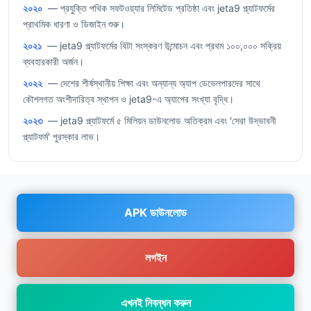
২০২০
— প্রযুক্তি পথিক সফটওয়্যার লিমিটেড প্রতিষ্ঠা এবং jeta9 প্ল্যাটফর্মের
প্রাথমিক ধারণা ও ডিজাইন শুরু।
২০২১
— jeta9 প্ল্যাটফর্মের বিটা সংস্করণ উন্মোচন এবং প্রথম ১০০,০০০ সক্রিয়
ব্যবহারকারী অর্জন।
২০২২
— দেশের শীর্ষস্থানীয় শিক্ষা এবং অন্যান্য অ্যাপ ডেভেলপারদের সাথে
কৌশলগত অংশীদারিত্ব স্থাপন ও jeta9-এ অ্যাপের সংখ্যা বৃদ্ধি।
২০২৩
— jeta9 প্ল্যাটফর্মে ৫ মিলিয়ন ডাউনলোড অতিক্রম এবং 'সেরা উদ্ভাবনী
প্ল্যাটফর্ম' পুরস্কার লাভ।
APK ডাউনলোড
লগইন
এখনই নিবন্ধন করুন