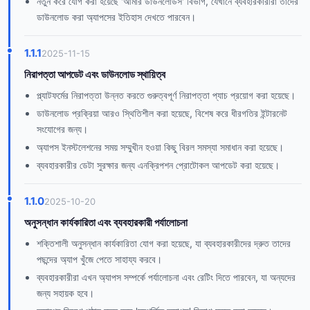
নতুন করে যোগ করা হয়েছে 'আমার ডাউনলোডস' বিভাগ, যেখানে ব্যবহারকারীরা তাদের
ডাউনলোড করা অ্যাপসের ইতিহাস দেখতে পারবেন।
1.1.1
2025-11-15
নিরাপত্তা আপডেট এবং ডাউনলোড স্থায়িত্ব
প্ল্যাটফর্মের নিরাপত্তা উন্নত করতে গুরুত্বপূর্ণ নিরাপত্তা প্যাচ প্রয়োগ করা হয়েছে।
ডাউনলোড প্রক্রিয়া আরও স্থিতিশীল করা হয়েছে, বিশেষ করে ধীরগতির ইন্টারনেট
সংযোগের জন্য।
অ্যাপস ইনস্টলেশনের সময় সম্মুখীন হওয়া কিছু বিরল সমস্যা সমাধান করা হয়েছে।
ব্যবহারকারীর ডেটা সুরক্ষার জন্য এনক্রিপশন প্রোটোকল আপডেট করা হয়েছে।
1.1.0
2025-10-20
অনুসন্ধান কার্যকারিতা এবং ব্যবহারকারী পর্যালোচনা
শক্তিশালী অনুসন্ধান কার্যকারিতা যোগ করা হয়েছে, যা ব্যবহারকারীদের দ্রুত তাদের
পছন্দের অ্যাপ খুঁজে পেতে সাহায্য করবে।
ব্যবহারকারীরা এখন অ্যাপস সম্পর্কে পর্যালোচনা এবং রেটিং দিতে পারবেন, যা অন্যদের
জন্য সহায়ক হবে।