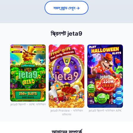
সকল ব্র্যান্ড দেখুন →
স্ক্রিনশট jeta9
jeta9 স্ক্রিনশট - APK অফিসিয়াল
jeta9 স্ক্রিনশট অফিসিয়াল APK
jeta9 Preview - অফিসিয়াল
ডাউনলোড
আমাদের সম্পর্কে