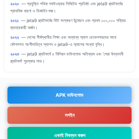
২০২০
— প্রযুক্তি পথিক সফটওয়্যার লিমিটেড প্রতিষ্ঠা এবং jeta9 প্ল্যাটফর্মের
প্রাথমিক ধারণা ও ডিজাইন শুরু।
২০২১
— jeta9 প্ল্যাটফর্মের বিটা সংস্করণ উন্মোচন এবং প্রথম ১০০,০০০ সক্রিয়
ব্যবহারকারী অর্জন।
২০২২
— দেশের শীর্ষস্থানীয় শিক্ষা এবং অন্যান্য অ্যাপ ডেভেলপারদের সাথে
কৌশলগত অংশীদারিত্ব স্থাপন ও jeta9-এ অ্যাপের সংখ্যা বৃদ্ধি।
২০২৩
— jeta9 প্ল্যাটফর্মে ৫ মিলিয়ন ডাউনলোড অতিক্রম এবং 'সেরা উদ্ভাবনী
প্ল্যাটফর্ম' পুরস্কার লাভ।
APK ডাউনলোড
লগইন
এখনই নিবন্ধন করুন