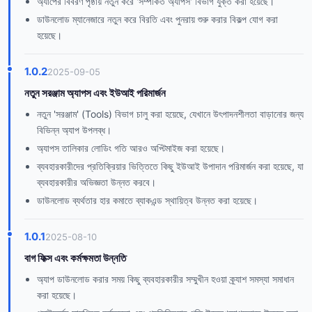
অ্যাপের বিবরণ পৃষ্ঠায় নতুন করে 'সম্পর্কিত অ্যাপস' বিভাগ যুক্ত করা হয়েছে।
ডাউনলোড ম্যানেজারে নতুন করে বিরতি এবং পুনরায় শুরু করার বিকল্প যোগ করা
হয়েছে।
1.0.2
2025-09-05
নতুন সরঞ্জাম অ্যাপস এবং ইউআই পরিমার্জন
নতুন 'সরঞ্জাম' (Tools) বিভাগ চালু করা হয়েছে, যেখানে উৎপাদনশীলতা বাড়ানোর জন্য
বিভিন্ন অ্যাপ উপলব্ধ।
অ্যাপস তালিকার লোডিং গতি আরও অপ্টিমাইজ করা হয়েছে।
ব্যবহারকারীদের প্রতিক্রিয়ার ভিত্তিতে কিছু ইউআই উপাদান পরিমার্জন করা হয়েছে, যা
ব্যবহারকারীর অভিজ্ঞতা উন্নত করবে।
ডাউনলোড ব্যর্থতার হার কমাতে ব্যাকএন্ড স্থায়িত্ব উন্নত করা হয়েছে।
1.0.1
2025-08-10
বাগ ফিক্স এবং কর্মক্ষমতা উন্নতি
অ্যাপ ডাউনলোড করার সময় কিছু ব্যবহারকারীর সম্মুখীন হওয়া ক্র্যাশ সমস্যা সমাধান
করা হয়েছে।