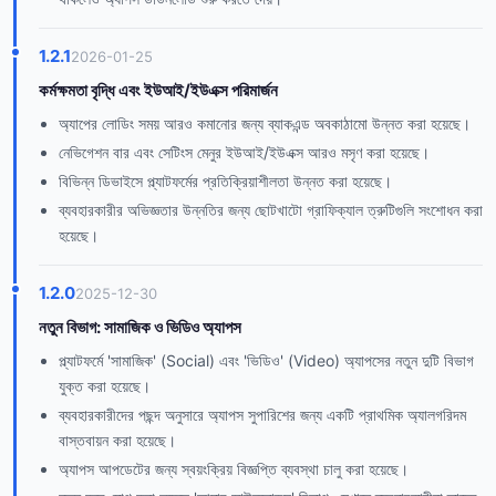
1.2.1
2026-01-25
কর্মক্ষমতা বৃদ্ধি এবং ইউআই/ইউএক্স পরিমার্জন
অ্যাপের লোডিং সময় আরও কমানোর জন্য ব্যাকএন্ড অবকাঠামো উন্নত করা হয়েছে।
নেভিগেশন বার এবং সেটিংস মেনুর ইউআই/ইউএক্স আরও মসৃণ করা হয়েছে।
বিভিন্ন ডিভাইসে প্ল্যাটফর্মের প্রতিক্রিয়াশীলতা উন্নত করা হয়েছে।
ব্যবহারকারীর অভিজ্ঞতার উন্নতির জন্য ছোটখাটো গ্রাফিক্যাল ত্রুটিগুলি সংশোধন করা
হয়েছে।
1.2.0
2025-12-30
নতুন বিভাগ: সামাজিক ও ভিডিও অ্যাপস
প্ল্যাটফর্মে 'সামাজিক' (Social) এবং 'ভিডিও' (Video) অ্যাপসের নতুন দুটি বিভাগ
যুক্ত করা হয়েছে।
ব্যবহারকারীদের পছন্দ অনুসারে অ্যাপস সুপারিশের জন্য একটি প্রাথমিক অ্যালগরিদম
বাস্তবায়ন করা হয়েছে।
অ্যাপস আপডেটের জন্য স্বয়ংক্রিয় বিজ্ঞপ্তি ব্যবস্থা চালু করা হয়েছে।