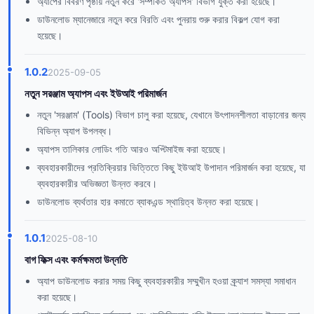
অ্যাপের বিবরণ পৃষ্ঠায় নতুন করে 'সম্পর্কিত অ্যাপস' বিভাগ যুক্ত করা হয়েছে।
ডাউনলোড ম্যানেজারে নতুন করে বিরতি এবং পুনরায় শুরু করার বিকল্প যোগ করা
হয়েছে।
1.0.2
2025-09-05
নতুন সরঞ্জাম অ্যাপস এবং ইউআই পরিমার্জন
নতুন 'সরঞ্জাম' (Tools) বিভাগ চালু করা হয়েছে, যেখানে উৎপাদনশীলতা বাড়ানোর জন্য
বিভিন্ন অ্যাপ উপলব্ধ।
অ্যাপস তালিকার লোডিং গতি আরও অপ্টিমাইজ করা হয়েছে।
ব্যবহারকারীদের প্রতিক্রিয়ার ভিত্তিতে কিছু ইউআই উপাদান পরিমার্জন করা হয়েছে, যা
ব্যবহারকারীর অভিজ্ঞতা উন্নত করবে।
ডাউনলোড ব্যর্থতার হার কমাতে ব্যাকএন্ড স্থায়িত্ব উন্নত করা হয়েছে।
1.0.1
2025-08-10
বাগ ফিক্স এবং কর্মক্ষমতা উন্নতি
অ্যাপ ডাউনলোড করার সময় কিছু ব্যবহারকারীর সম্মুখীন হওয়া ক্র্যাশ সমস্যা সমাধান
করা হয়েছে।