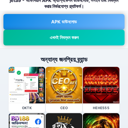
jeta9 - অফিসিয়াল APK অ্যাপ্লিকেশন ডাউনলোড, লগইন এবং নিবন্ধন
করার নির্ভরযোগ্য প্ল্যাটফর্ম।
APK ডাউনলোড
এখনই নিবন্ধন করুন
অন্যান্য জনপ্রিয় ব্র্যান্ড
OKTK
CEO
HEHE555