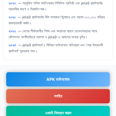
২০২০
— প্রযুক্তি পথিক সফটওয়্যার লিমিটেড প্রতিষ্ঠা এবং jeta9 প্ল্যাটফর্মের
প্রাথমিক ধারণা ও ডিজাইন শুরু।
২০২১
— jeta9 প্ল্যাটফর্মের বিটা সংস্করণ উন্মোচন এবং প্রথম ১০০,০০০ সক্রিয়
ব্যবহারকারী অর্জন।
২০২২
— দেশের শীর্ষস্থানীয় শিক্ষা এবং অন্যান্য অ্যাপ ডেভেলপারদের সাথে
কৌশলগত অংশীদারিত্ব স্থাপন ও jeta9-এ অ্যাপের সংখ্যা বৃদ্ধি।
২০২৩
— jeta9 প্ল্যাটফর্মে ৫ মিলিয়ন ডাউনলোড অতিক্রম এবং 'সেরা উদ্ভাবনী
প্ল্যাটফর্ম' পুরস্কার লাভ।
APK ডাউনলোড
লগইন
এখনই নিবন্ধন করুন