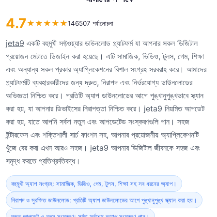
4.7
★
★
★
★
★
146507 পর্যালোচনা
jeta9
একটি বহুমুখী সফ্টওয়্যার ডাউনলোড প্ল্যাটফর্ম যা আপনার সকল ডিজিটাল
প্রয়োজন মেটাতে ডিজাইন করা হয়েছে। এটি সামাজিক, ভিডিও, টুলস, গেম, শিক্ষা
এবং অন্যান্য সকল প্রকার অ্যাপ্লিকেশনের বিশাল সংগ্রহ সরবরাহ করে। আমাদের
প্ল্যাটফর্মটি ব্যবহারকারীদের জন্য দ্রুত, নিরাপদ এবং নির্ভরযোগ্য ডাউনলোডের
অভিজ্ঞতা নিশ্চিত করে। প্রতিটি অ্যাপ ডাউনলোডের আগে পুঙ্খানুপুঙ্খভাবে স্ক্যান
করা হয়, যা আপনার ডিভাইসের নিরাপত্তা নিশ্চিত করে। jeta9 নিয়মিত আপডেট
করা হয়, যাতে আপনি সর্বদা নতুন এবং আপডেটেড সংস্করণগুলি পান। সহজ
ইন্টারফেস এবং শক্তিশালী সার্চ ফাংশন সহ, আপনার প্রয়োজনীয় অ্যাপ্লিকেশনটি
খুঁজে বের করা এখন আরও সহজ। jeta9 আপনার ডিজিটাল জীবনকে সহজ এবং
সমৃদ্ধ করতে প্রতিশ্রুতিবদ্ধ।
বহুমুখী অ্যাপ সংগ্রহ: সামাজিক, ভিডিও, গেম, টুলস, শিক্ষা সহ সব ধরনের অ্যাপ।
নিরাপদ ও সুরক্ষিত ডাউনলোড: প্রতিটি অ্যাপ ডাউনলোডের আগে পুঙ্খানুপুঙ্খ স্ক্যান করা হয়।
দ্রুত আপডেট ও নতুন সংস্করণ: সর্বদা সর্বশেষ অ্যাপ সংস্করণ পান।