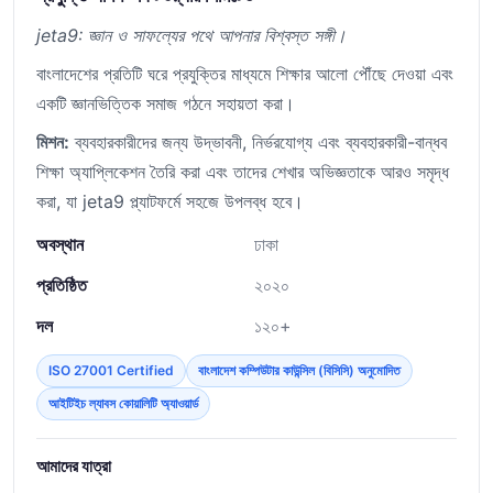
jeta9: জ্ঞান ও সাফল্যের পথে আপনার বিশ্বস্ত সঙ্গী।
বাংলাদেশের প্রতিটি ঘরে প্রযুক্তির মাধ্যমে শিক্ষার আলো পৌঁছে দেওয়া এবং
একটি জ্ঞানভিত্তিক সমাজ গঠনে সহায়তা করা।
মিশন:
ব্যবহারকারীদের জন্য উদ্ভাবনী, নির্ভরযোগ্য এবং ব্যবহারকারী-বান্ধব
শিক্ষা অ্যাপ্লিকেশন তৈরি করা এবং তাদের শেখার অভিজ্ঞতাকে আরও সমৃদ্ধ
করা, যা jeta9 প্ল্যাটফর্মে সহজে উপলব্ধ হবে।
অবস্থান
ঢাকা
প্রতিষ্ঠিত
২০২০
দল
১২০+
ISO 27001 Certified
বাংলাদেশ কম্পিউটার কাউন্সিল (বিসিসি) অনুমোদিত
আইটিইচ ল্যাবস কোয়ালিটি অ্যাওয়ার্ড
আমাদের যাত্রা