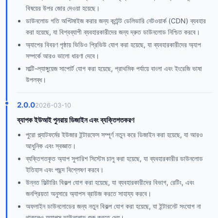
বিষয়ের উপর জোর দেওয়া হয়েছে।
ডাউনলোড গতি অপ্টিমাইজ করার জন্য কন্টেন্ট ডেলিভারি নেটওয়ার্ক (CDN) ব্যবহার
করা হয়েছে, যা বিশ্বব্যাপী ব্যবহারকারীদের জন্য দ্রুত ডাউনলোড নিশ্চিত করবে।
অ্যাপের বিবরণ পৃষ্ঠায় ভিডিও প্রিভিউ যোগ করা হয়েছে, যা ব্যবহারকারীদের অ্যাপ
সম্পর্কে আরও ভালো ধারণা দেবে।
মাল্টি-ল্যাঙ্গুয়েজ সাপোর্ট যোগ করা হয়েছে, প্রাথমিক পর্যায়ে বাংলা এবং ইংরেজি ভাষা
উপলব্ধ।
2.0.0
2026-03-10
ব্যাপক ইউআই পুনরায় ডিজাইন এবং ব্যক্তিগতকরণ
পুরো প্ল্যাটফর্মের ইউজার ইন্টারফেস সম্পূর্ণ নতুন করে ডিজাইন করা হয়েছে, যা আরও
আধুনিক এবং স্বজ্ঞাত।
ব্যক্তিগতকৃত অ্যাপ সুপারিশ সিস্টেম চালু করা হয়েছে, যা ব্যবহারকারীর ডাউনলোড
ইতিহাস এবং পছন্দ বিশ্লেষণ করবে।
উন্নত ফিল্টারিং বিকল্প যোগ করা হয়েছে, যা ব্যবহারকারীদের বিভাগ, রেটিং, এবং
জনপ্রিয়তা অনুসারে অ্যাপস ব্রাউজ করতে সাহায্য করবে।
অফলাইন ডাউনলোডের জন্য নতুন বিকল্প যোগ করা হয়েছে, যা ইন্টারনেট সংযোগ না
থাকলেও অ্যাপস ডাউনলোড শুরু করতে দেয়।