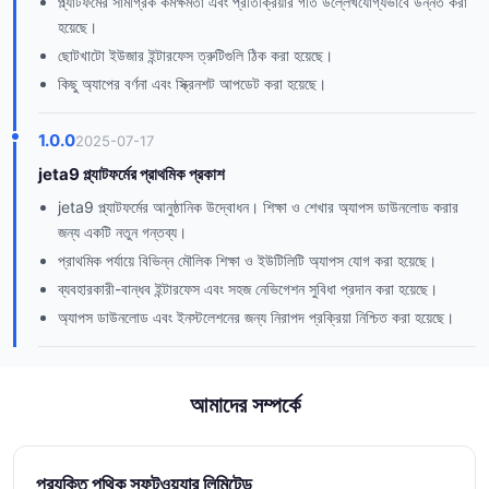
প্ল্যাটফর্মের সামগ্রিক কর্মক্ষমতা এবং প্রতিক্রিয়ার গতি উল্লেখযোগ্যভাবে উন্নত করা
হয়েছে।
ছোটখাটো ইউজার ইন্টারফেস ত্রুটিগুলি ঠিক করা হয়েছে।
কিছু অ্যাপের বর্ণনা এবং স্ক্রিনশট আপডেট করা হয়েছে।
1.0.0
2025-07-17
jeta9 প্ল্যাটফর্মের প্রাথমিক প্রকাশ
jeta9 প্ল্যাটফর্মের আনুষ্ঠানিক উদ্বোধন। শিক্ষা ও শেখার অ্যাপস ডাউনলোড করার
জন্য একটি নতুন গন্তব্য।
প্রাথমিক পর্যায়ে বিভিন্ন মৌলিক শিক্ষা ও ইউটিলিটি অ্যাপস যোগ করা হয়েছে।
ব্যবহারকারী-বান্ধব ইন্টারফেস এবং সহজ নেভিগেশন সুবিধা প্রদান করা হয়েছে।
অ্যাপস ডাউনলোড এবং ইনস্টলেশনের জন্য নিরাপদ প্রক্রিয়া নিশ্চিত করা হয়েছে।
আমাদের সম্পর্কে
প্রযুক্তি পথিক সফটওয়্যার লিমিটেড