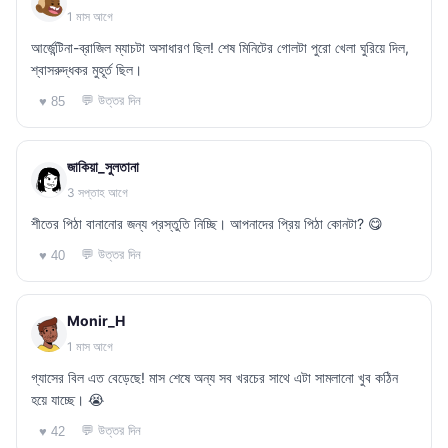
1 মাস আগে
আর্জেন্টিনা-ব্রাজিল ম্যাচটা অসাধারণ ছিল! শেষ মিনিটের গোলটা পুরো খেলা ঘুরিয়ে দিল,
শ্বাসরুদ্ধকর মুহূর্ত ছিল।
💬 উত্তর দিন
♥ 85
জাকিয়া_সুলতানা
3 সপ্তাহ আগে
শীতের পিঠা বানানোর জন্য প্রস্তুতি নিচ্ছি। আপনাদের প্রিয় পিঠা কোনটা? 😋
💬 উত্তর দিন
♥ 40
Monir_H
1 মাস আগে
গ্যাসের বিল এত বেড়েছে! মাস শেষে অন্য সব খরচের সাথে এটা সামলানো খুব কঠিন
হয়ে যাচ্ছে। 😭
💬 উত্তর দিন
♥ 42