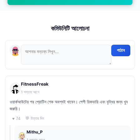
কমিউনিটি আলোচনা
পাঠান
FitnessFreak
1 সপ্তাহ আগে
ওয়ার্কআউটের পর প্রোটিন শেক অবশ্যই খাবেন। পেশী রিকভারি এবং বৃদ্ধির জন্য খুব
জরুরি।
💬 উত্তর দিন
♥ 74
Mithu_P
1 সপ্তাহ আগে