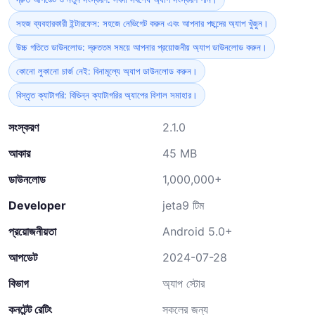
সহজ ব্যবহারকারী ইন্টারফেস: সহজে নেভিগেট করুন এবং আপনার পছন্দের অ্যাপ খুঁজুন।
উচ্চ গতিতে ডাউনলোড: দ্রুততম সময়ে আপনার প্রয়োজনীয় অ্যাপ ডাউনলোড করুন।
কোনো লুকানো চার্জ নেই: বিনামূল্যে অ্যাপ ডাউনলোড করুন।
বিস্তৃত ক্যাটাগরি: বিভিন্ন ক্যাটাগরির অ্যাপের বিশাল সমাহার।
সংস্করণ
2.1.0
আকার
45 MB
ডাউনলোড
1,000,000+
Developer
jeta9 টিম
প্রয়োজনীয়তা
Android 5.0+
আপডেট
2024-07-28
বিভাগ
অ্যাপ স্টোর
কনটেন্ট রেটিং
সকলের জন্য